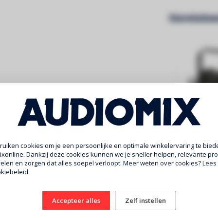
Gerelate
uiken cookies om je een persoonlijke en optimale winkelervaring te biede
BRITEQ
xonline. Dankzij deze cookies kunnen we je sneller helpen, relevante pr
BT-THE
len en zorgen dat alles soepel verloopt. Meer weten over cookies? Lees
(BLACK
kiebeleid.
€199
Accepteer alles
Zelf instellen
Stijlvolle 
witte (3000