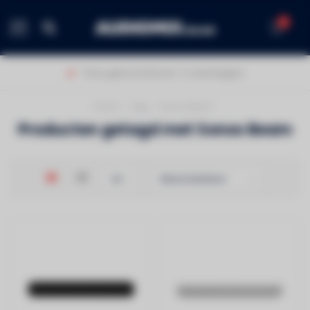
0
MENU
Thuis geleverd binnen 1-2 werkdagen!
Home
/
Tags
/
Sonos Beam
Producten getagd met Sonos Beam