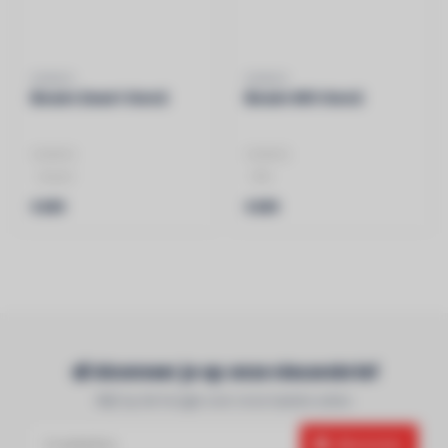
SONOS
SONOS
Beam Zwart Gen2
Beam Wit Gen2
SONOS
SONOS
- Zwart
- Wit
- Soundbar
- Soundbar
€499
€499
Abonneer je op onze nieuwsbrief
Blijf op de hoogte over onze laatste acties
Abonneer