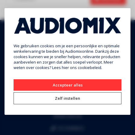
We gebruiken cookies om je een persoonlijke en optimale
winkelervaring te bieden bij Audiomixonline. Dankzij deze
cookies kunnen we je sneller helpen, relevante producten
aanbevelen en zorgen dat alles soepel verloopt. Meer
weten over cookies? Lees
hier
ons cookiebeleid.
Audiomix BV
Accepteer alles
Liersesteenweg 321
Zelf instellen
3130 Begijnendijk (grens Aarschot)
RPR Leuven
BE0453.445.504
+32 16 49 82 41