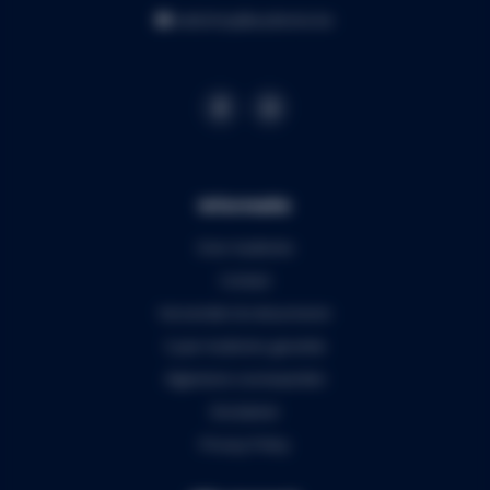
webshop@audiomix.be
Informatie
Over Audiomix
Contact
Verzenden & retourneren
5 jaar Audiomix garantie
Algemene voorwaarden
Disclaimer
Privacy Policy