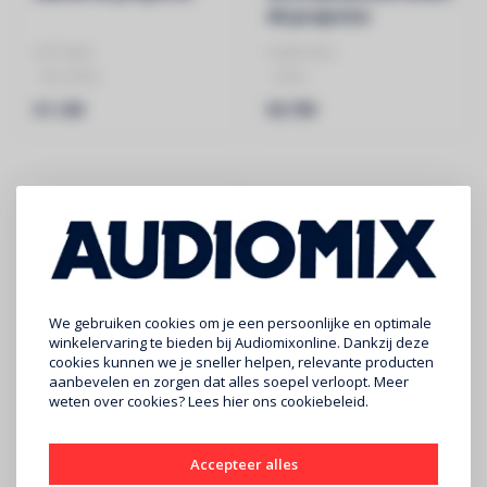
4K projector
OPTOMA
SAMSUNG
- 4K (UHD)
- 2024
- Minimale beeldgrootte: 33"
- The Premiere 9
€1.149
€6.799
- Maximale beeldgrootte:
300"..
We gebruiken cookies om je een persoonlijke en optimale
winkelervaring te bieden bij Audiomixonline. Dankzij deze
cookies kunnen we je sneller helpen, relevante producten
aanbevelen en zorgen dat alles soepel verloopt. Meer
weten over cookies? Lees
hier
ons cookiebeleid.
HISENSE
100L5FB12 Laser TV
Accepteer alles
HISENSE