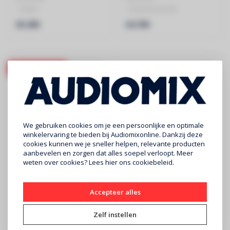
- Zwart
- Geavanceerde
- DAC
Geluidshelderheid
€5.299
€4.799
- Netwerk Streamer
- Uitgebreide Connectiviteit
- Hig..
demo klaar!
We gebruiken cookies om je een persoonlijke en optimale
winkelervaring te bieden bij Audiomixonline. Dankzij deze
cookies kunnen we je sneller helpen, relevante producten
aanbevelen en zorgen dat alles soepel verloopt. Meer
weten over cookies? Lees
hier
ons cookiebeleid.
HIFI ROSE
ACCUPHASE
RD 160 DAC netwerk
DG-68 Digitale stem-
streamer zilver
equalizer
Accepteer alles
HIFI ROSE
ACCUPHASE
- Zilver
- Hoge resolutie IPS LCD-
Zelf instellen
- DAC
paneel met styluspen
€5.299
€14.500