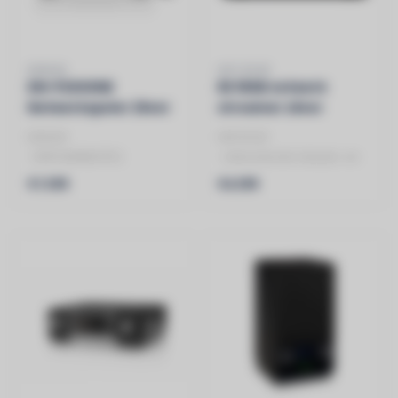
DENON
HIFI ROSE
DN-P2000NE
RS 150B netwerk
Netwerkspeler Zilver
streamer zilver
DENON
HIFI ROSE
- DNP2000NESPE2
- Uitmuntende Geluids- en
- NETWERKSPELER
Beeldkwaliteit
€1.599
€4.399
- Veelzijdige Connectivitei..