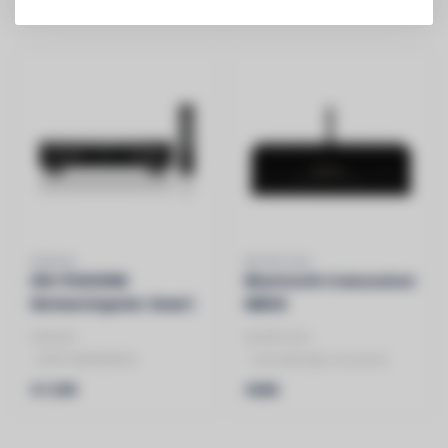
- Netwerk Streamer
- 40-bits floating poin..
DENON
MCINTOSH
DN-P2000NE
Bluetooth transceiver
Netwerkspeler Zwart
MB20
DENON
MCINTOSH
- DNP2000NEBKE2
- Gemakkelijk streamen
- NETWERKSPELER
€1.599
€690