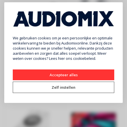
We gebruiken cookies om je een persoonlijke en optimale
winkelervaring te bieden bij Audiomixonline. Dankzij deze
YAMAHA
KEF
cookies kunnen we je sneller helpen, relevante producten
Stereo versterker R-
Q950 Luidspreker Wit
aanbevelen en zorgen dat alles soepel verloopt. Meer
S202 DAB+ Zwart
(prijs/paar)
weten over cookies? Lees
hier
ons cookiebeleid.
YAMAHA
KEF
- versterker
- Q950 FLOORSTANDING
Accepteer alles
- zwart
SPEAKER
€209
€999
- DAB+
- SATIN WHITE
Zelf instellen
- PER PAAR..