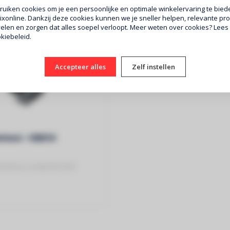
uiken cookies om je een persoonlijke en optimale winkelervaring te biede
xonline. Dankzij deze cookies kunnen we je sneller helpen, relevante pr
len en zorgen dat alles soepel verloopt. Meer weten over cookies? Lees
kiebeleid.
Accepteer alles
Zelf instellen
teun - KBD14
psteun voorJJ-DIGI tafel