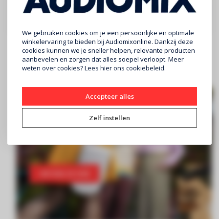
LG ELECTRONICS
€2.899
OLED77G55LW OLED 4K Smart
TV
We gebruiken cookies om je een persoonlijke en optimale
winkelervaring te bieden bij Audiomixonline. Dankzij deze
cookies kunnen we je sneller helpen, relevante producten
aanbevelen en zorgen dat alles soepel verloopt. Meer
weten over cookies? Lees
hier
ons cookiebeleid.
Accepteer alles
Zelf instellen
ONTDEK ZE HIER