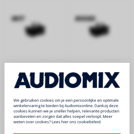
Party Fog Wit
Party Fog Rood
400 watt
400 watt rookmachinerode
rookmachineblauwe leds
leds die de rook
die de rook
kleurentankinhoud 0.5
We gebruiken cookies om je een persoonlijke en optimale
€49
€49
kleurentankinhoud 0.5
liter_x000D_
winkelervaring te bieden bij Audiomixonline. Dankzij deze
cookies kunnen we je sneller helpen, relevante producten
liter_x000D_
afs..
aanbevelen en zorgen dat alles soepel verloopt. Meer
a..
weten over cookies? Lees
hier
ons cookiebeleid.