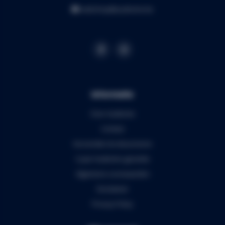
webshop@audiomix.be
Informatie
Over Audiomix
Contact
Verzenden & retourneren
5 jaar Audiomix garantie
Algemene voorwaarden
Disclaimer
Privacy Policy