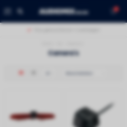
0
MENU
Thuis geleverd binnen 1-2 werkdagen!
Home
/
Car
/
Camera's
Camera's