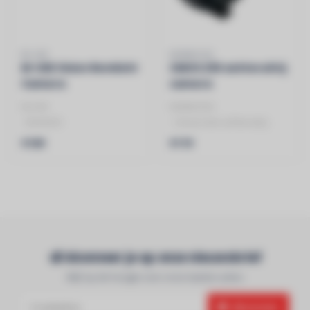
M-USE
KENWOOD
M-USE Vision Remlicht
CMOS 230 achteruitrij
Camera
camera
M-USE
KENWOOD
- Remlicht
- Universele achteruitrij
- Camera
camera
€169
€119
Abonneer je op onze nieuwsbrief
Blijf op de hoogte over onze laatste acties
Abonneer