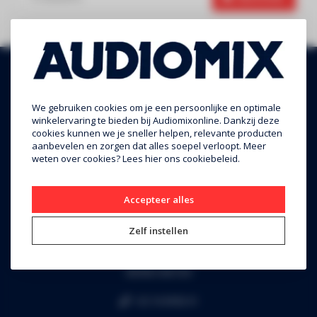
We gebruiken cookies om je een persoonlijke en optimale
winkelervaring te bieden bij Audiomixonline. Dankzij deze
cookies kunnen we je sneller helpen, relevante producten
aanbevelen en zorgen dat alles soepel verloopt. Meer
weten over cookies? Lees
hier
ons cookiebeleid.
Audiomix BV
Accepteer alles
Liersesteenweg 321
Zelf instellen
3130 Begijnendijk (grens Aarschot)
RPR Leuven
BE0453.445.504
+32 16 49 82 41