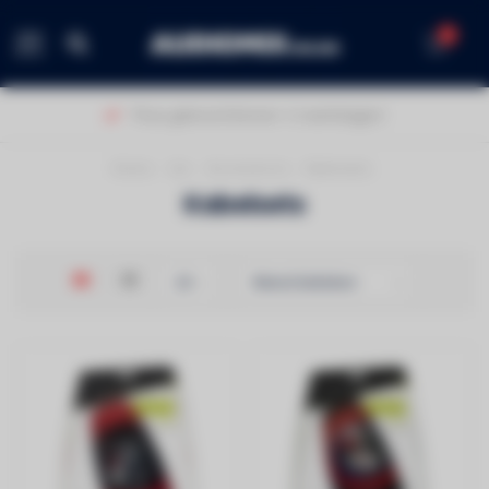
0
MENU
Thuis geleverd binnen 1-2 werkdagen!
Home
/
Car
/
Accessoires
/
Kabelsets
Kabelsets