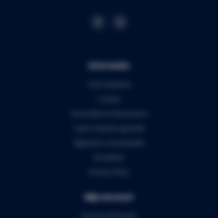
Informatie
Over Audiomix
Contact
Verzenden & retourneren
5 jaar Audiomix garantie
Algemene voorwaarden
Disclaimer
Privacy Policy
Mijn account
Account informatie