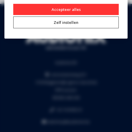
Accepteer alles
Zelf instellen
Audiomix BV
Liersesteenweg 321
3130 Begijnendijk (grens Aarschot)
RPR Leuven
BE0453.445.504
+32 16 49 82 41
webshop@audiomix.be