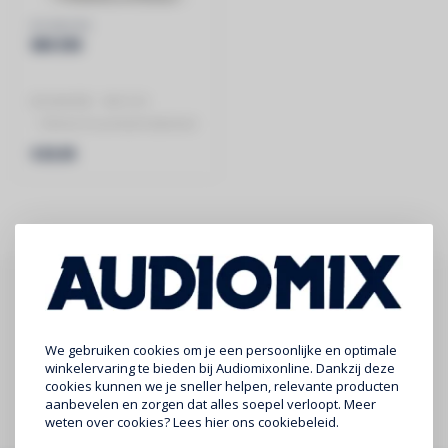
BOXMORE
WK E10
BOXMORE - WK E10
- 10mm2 Essential Kabelset
- RCA 500 cm
€29,95
Abonneer je op onze nieuwsbrief
Blijf op de hoogte over onze laatste acties
We gebruiken cookies om je een persoonlijke en optimale
winkelervaring te bieden bij Audiomixonline. Dankzij deze
cookies kunnen we je sneller helpen, relevante producten
Abonneer
aanbevelen en zorgen dat alles soepel verloopt. Meer
weten over cookies? Lees
hier
ons cookiebeleid.