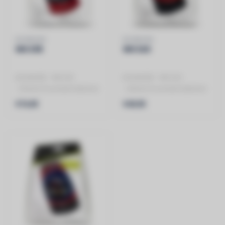
BOXMORE
BOXMORE
WK E35
WK E20
BOXMORE - WK E35
BOXMORE - WK E20
- 35mm2 Essential Kabelset
- 20mm2 Essential Kabelset
- RCA 500 cm
- RCA 500 cm
€74,95
€49,95