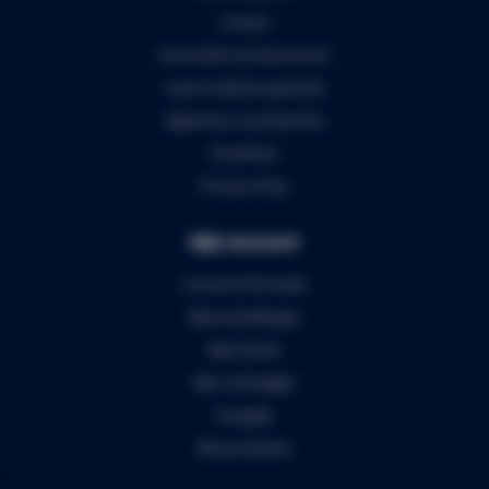
Contact
Verzenden & retourneren
5 jaar Audiomix garantie
Algemene voorwaarden
Disclaimer
Privacy Policy
Mijn account
Account informatie
Mijn bestellingen
Mijn tickets
Mijn verlanglijst
Vergelijk
Alle producten