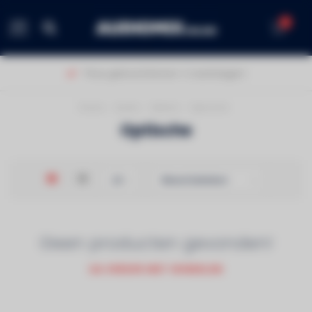
0
MENU
Thuis geleverd binnen 1-2 werkdagen!
Home
/
Audio
/
Kabels
/
Optische
Optische
Geen producten gevonden!
GA VERDER MET WINKELEN