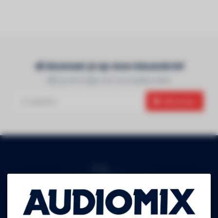
Abonneer je op onze nieuwsbrief
Blijf op de hoogte over onze laatste acties
Abonneer