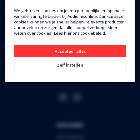
Audiomix BV
We gebruiken cookies om je een persoonlijke en optimale
winkelervaring te bieden bij Audiomixonline. Dankzij deze
Liersesteenweg 321
cookies kunnen we je sneller helpen, relevante producten
aanbevelen en zorgen dat alles soepel verloopt. Meer
3130 Begijnendijk (grens Aarschot)
weten over cookies? Lees
hier
ons cookiebeleid.
RPR Leuven
BE0453.445.504
Accepteer alles
+32 16 49 82 41
Zelf instellen
webshop@audiomix.be
Informatie
Over Audiomix