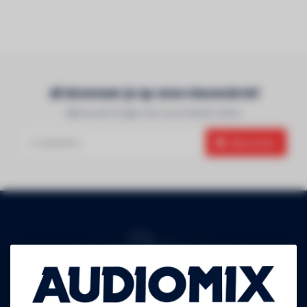
Abonneer je op onze nieuwsbrief
Blijf op de hoogte over onze laatste acties
Abonneer