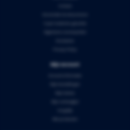
Contact
Verzenden & retourneren
5 jaar Audiomix garantie
Algemene voorwaarden
Disclaimer
Privacy Policy
Mijn account
Account informatie
Mijn bestellingen
Mijn tickets
Mijn verlanglijst
Vergelijk
Alle producten