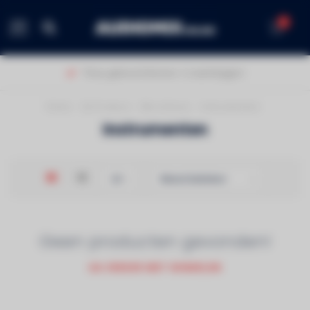
0
MENU
Thuis geleverd binnen 1-2 werkdagen!
Home
/
DJ Produce
/
Microfoons
/
Instrumenten
Instrumenten
Geen producten gevonden!
GA VERDER MET WINKELEN