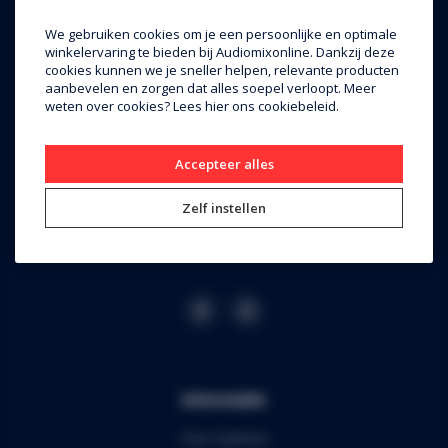
Audiomix BV
We gebruiken cookies om je een persoonlijke en optimale
winkelervaring te bieden bij Audiomixonline. Dankzij deze
Liersesteenweg 321
cookies kunnen we je sneller helpen, relevante producten
aanbevelen en zorgen dat alles soepel verloopt. Meer
3130 Begijnendijk (grens Aarschot)
weten over cookies? Lees
hier
ons cookiebeleid.
RPR Leuven
BE0453.445.504
Accepteer alles
+32 16 49 82 41
Zelf instellen
webshop@audiomix.be
Informatie
Over Audiomix