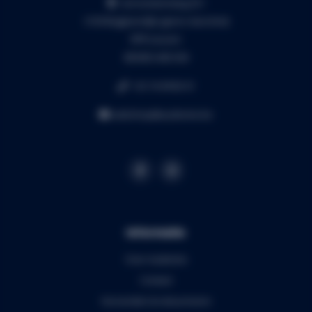
Liersesteenweg 321
3130 Begijnendijk (grens Aarschot)
RPR Leuven
BE0453.445.504
+32 16 49 82 41
webshop@audiomix.be
Informatie
Over Audiomix
Contact
Verzenden & retourneren