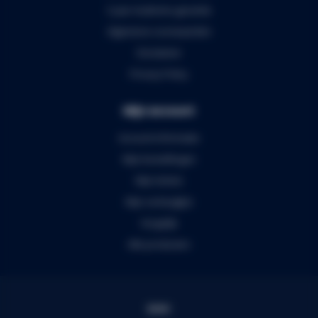
5 jaar Audiomix garantie
Algemene voorwaarden
Disclaimer
Privacy Policy
Mijn account
Account informatie
Mijn bestellingen
Mijn tickets
Mijn verlanglijst
Vergelijk
Alle producten