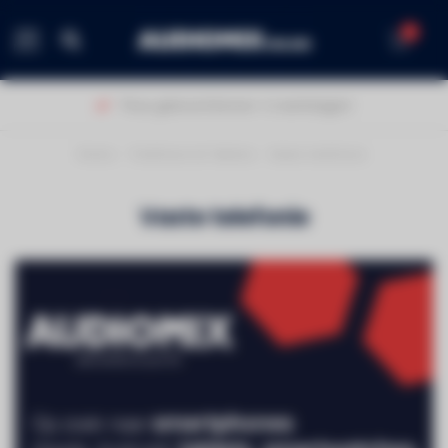
0
MENU
Thuis geleverd binnen 1-2 werkdagen!
Home
/
Telefonie & Tablets
/
Vaste telefonie
Vaste telefonie