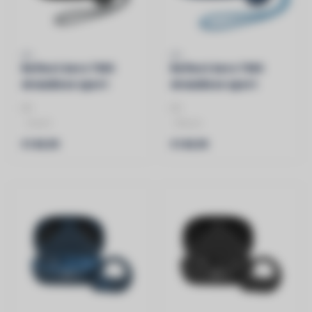
JBL
JBL
Reflect Aero TWS
Reflect Aero TWS
draadloze sport
draadloze sport
oortjes zwart
oortjes blauw
JBL
JBL
- Zwart
- Blauw
- True Wireless Noise
- True Wireless Noise
€149,99
€149,99
Cancelling
Cancelling
- IP68 Stof- en
- IP68 Stof- en
waterbestendig..
waterbestendig..