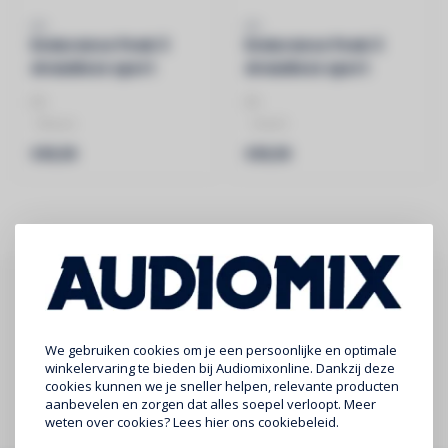
JBL
JBL
Endurance Peak 3
Endurance Peak 3
draadloze sport
draadloze sport
oortjes blauw
oortjes zwart
JBL
JBL
- Blauw
- Zwart
- True Wireless Sport
- True Wireless Sport
€99,99
€99,99
- Tot 50 uur speeltijd
- Tot 50 uur speeltijd
- IP68 stof- en wate..
- IP68 stof- en wate..
Abonneer je op onze nieuwsbrief
Blijf op de hoogte over onze laatste acties
We gebruiken cookies om je een persoonlijke en optimale
winkelervaring te bieden bij Audiomixonline. Dankzij deze
cookies kunnen we je sneller helpen, relevante producten
Abonneer
aanbevelen en zorgen dat alles soepel verloopt. Meer
weten over cookies? Lees
hier
ons cookiebeleid.