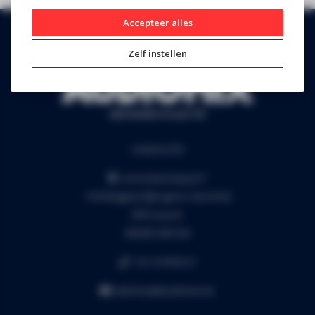
Accepteer alles
Zelf instellen
Audiomix BV
Liersesteenweg 321
3130 Begijnendijk (grens Aarschot)
RPR Leuven
BE0453.445.504
+32 16 49 82 41
webshop@audiomix.be