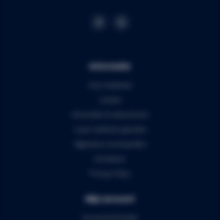
Informatie
Over Audiomix
Contact
Verzenden & retourneren
5 jaar Audiomix garantie
Algemene voorwaarden
Disclaimer
Privacy Policy
Mijn account
Account informatie