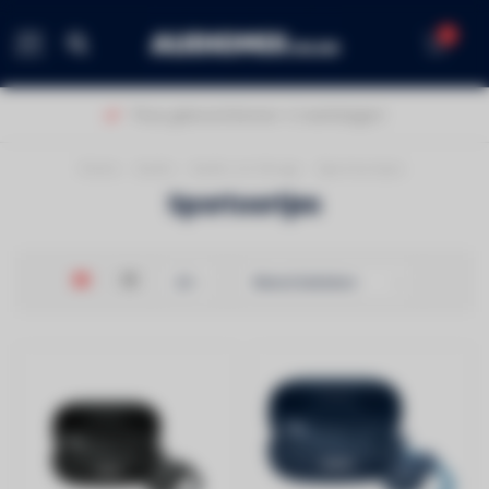
0
MENU
Thuis geleverd binnen 1-2 werkdagen!
Home
/
Audio
/
Audio on the go
/
Sportoortjes
Sportoortjes