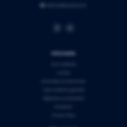
webshop@audiomix.be
Informatie
Over Audiomix
Contact
Verzenden & retourneren
5 jaar Audiomix garantie
Algemene voorwaarden
Disclaimer
Privacy Policy