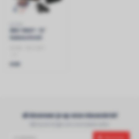
ALPINE
SBG-30KIT - 12"
Subwooferkit
250//550W
ALPINE - SBG-30KIT
- 12"
- SUBWOOFERKIT
€399
- 250//550W
Abonneer je op onze nieuwsbrief
Blijf op de hoogte over onze laatste acties
Abonneer