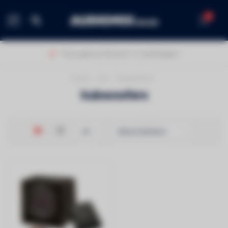
0
MENU
Thuis geleverd binnen 1-2 werkdagen!
Home
/
Car
/
Subwoofers
Subwoofers