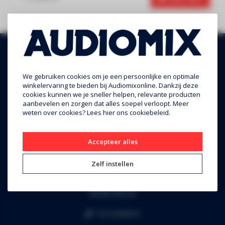
We gebruiken cookies om je een persoonlijke en optimale
winkelervaring te bieden bij Audiomixonline. Dankzij deze
cookies kunnen we je sneller helpen, relevante producten
aanbevelen en zorgen dat alles soepel verloopt. Meer
weten over cookies? Lees
hier
ons cookiebeleid.
Audiomix BV
Accepteer alles
Liersesteenweg 321
Zelf instellen
3130 Begijnendijk (grens Aarschot)
RPR Leuven
BE0453.445.504
+32 16 49 82 41