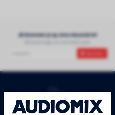
Abonneer je op onze nieuwsbrief
Blijf op de hoogte over onze laatste acties
Abonneer