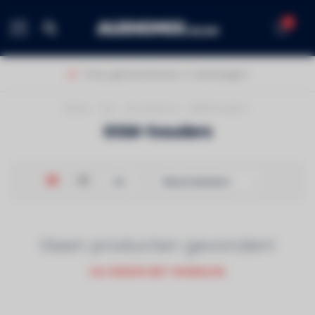
0
MENU
Thuis geleverd binnen 1-2 werkdagen!
Home
/
Car
/
Accessoires
/
GSM-houders
GSM-houders
Geen producten gevonden!
GA VERDER MET WINKELEN