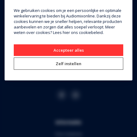
Audiomix BV
We gebruiken cookies om je een persoonlijke en optimale
winkelervaring te bieden bij Audiomixonline. Dankzij deze
Liersesteenweg 321
cookies kunnen we je sneller helpen, relevante producten
aanbevelen en zorgen dat alles soepel verloopt. Meer
3130 Begijnendijk (grens Aarschot)
weten over cookies? Lees
hier
ons cookiebeleid.
RPR Leuven
BE0453.445.504
Accepteer alles
+32 16 49 82 41
Zelf instellen
webshop@audiomix.be
Informatie
Over Audiomix