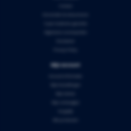
Contact
Verzenden & retourneren
5 jaar Audiomix garantie
Algemene voorwaarden
Disclaimer
Privacy Policy
Mijn account
Account informatie
Mijn bestellingen
Mijn tickets
Mijn verlanglijst
Vergelijk
Alle producten