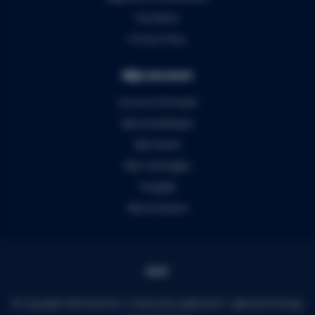
Disclaimer
Privacy Policy
Mijn account
Account informatie
Mijn bestellingen
Mijn tickets
Mijn verlanglijst
Vergelijk
Alle producten
© Copyright 2026 Audiomix - Powered by
Lightspeed
-
Lightspeed design