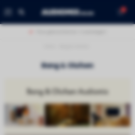
0
MENU
Thuis geleverd binnen 1-2 werkdagen!
Home
/
Bang & Olufsen
Bang & Olufsen