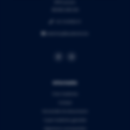
RPR Leuven
BE0453.445.504
+32 16 49 82 41
webshop@audiomix.be
Informatie
Over Audiomix
Contact
Verzenden & retourneren
5 jaar Audiomix garantie
Algemene voorwaarden