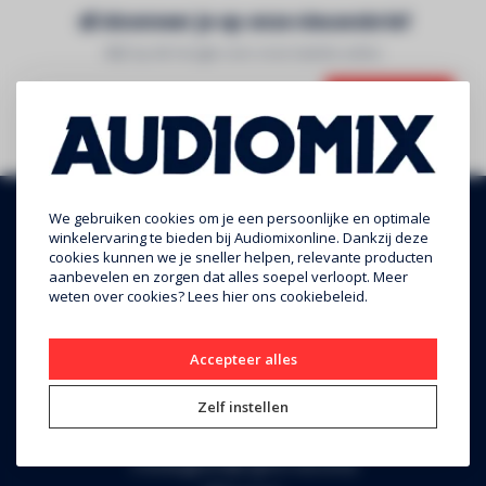
Abonneer je op onze nieuwsbrief
Blijf op de hoogte over onze laatste acties
Abonneer
We gebruiken cookies om je een persoonlijke en optimale
winkelervaring te bieden bij Audiomixonline. Dankzij deze
cookies kunnen we je sneller helpen, relevante producten
aanbevelen en zorgen dat alles soepel verloopt. Meer
weten over cookies? Lees
hier
ons cookiebeleid.
Accepteer alles
Audiomix BV
Zelf instellen
Liersesteenweg 321
3130 Begijnendijk (grens Aarschot)