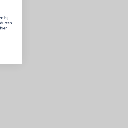
n bij
oducten
hier