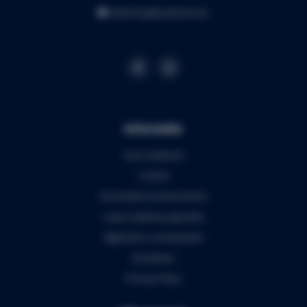
webshop@audiomix.be
Informatie
Over Audiomix
Contact
Verzenden & retourneren
5 jaar Audiomix garantie
Algemene voorwaarden
Disclaimer
Privacy Policy