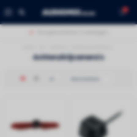
0
MENU
Thuis geleverd binnen 1-2 werkdagen!
Home
/
Car
/
Camera's
/
Achteruitrijcamera's
Achteruitrijcamera's