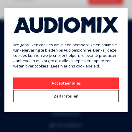
We gebruiken cookies om je een persoonlijke en optimale
winkelervaring te bieden bij Audiomixonline. Dankzij deze
cookies kunnen we je sneller helpen, relevante producten
aanbevelen en zorgen dat alles soepel verloopt. Meer
weten over cookies? Lees
hier
ons cookiebeleid.
Audiomix BV
Accepteer alles
Liersesteenweg 321
Zelf instellen
3130 Begijnendijk (grens Aarschot)
RPR Leuven
BE0453.445.504
+32 16 49 82 41