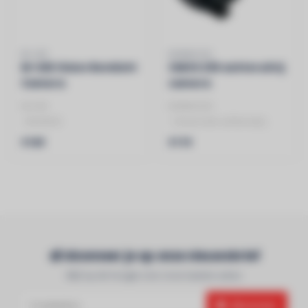
M-USE
KENWOOD
M-USE Vision Remlicht
CMOS 230 achteruitrij
Camera
camera
M-USE
KENWOOD
- Remlicht
- Universele achteruitrij
- Camera
camera
€169
€119
Abonneer je op onze nieuwsbrief
Blijf op de hoogte over onze laatste acties
Abonneer