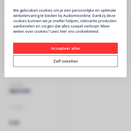
€139
€139
We gebruiken cookies om je een persoonlijke en optimale
winkelervaring te bieden bij Audiomixonline. Dankzij deze
cookies kunnen we je sneller helpen, relevante producten
aanbevelen en zorgen dat alles soepel verloopt. Meer
weten over cookies? Lees
hier
ons cookiebeleid.
Accepteer alles
Zelf instellen
GLADEN
Alpha 100
GLADEN
€139