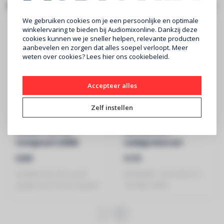
Gerelateerde producten
We gebruiken cookies om je een persoonlijke en optimale
winkelervaring te bieden bij Audiomixonline. Dankzij deze
cookies kunnen we je sneller helpen, relevante producten
aanbevelen en zorgen dat alles soepel verloopt. Meer
weten over cookies? Lees
hier
ons cookiebeleid.
Accepteer alles
Zelf instellen
GLADEN
BOXMORE
Gladen SQL 165
LXE K165 S3.1 -
Composet 225W
Luidsprekerset
€399
€179
GLADEN SQL 165 sound
BOXMORE - LXE K165 S3.1 -
quality loud 16.5cm speaker
165 MM 2-WEG
225 w
COMPONENTEN LUIDSPRE..