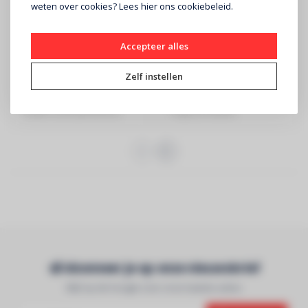
weten over cookies? Lees
hier
ons cookiebeleid.
JB SYSTEMS
BRITEQ
YETI Mk2 Krachtige
BT-FAZE 7500
Accepteer alles
1200W
sneeuwmachine
€239
€639
Zelf instellen
JB SYSTEMS - Krachtige
Fazer-effectmachine met
1200W sneeuwmachine
hoge prestaties
Abonneer je op onze nieuwsbrief
Blijf op de hoogte over onze laatste acties