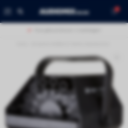
0
MENU
Thuis geleverd binnen 1-2 werkdagen!
Home
/
JB Systems BUBBLE-01 Bellen blaasmachine