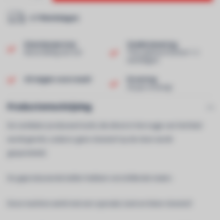
2-7 Werkdagen
Klantenservice
Snelle levering
Beoordeling van 9,0!
Thuis geleverd binnen 1-2
werkdagen!
Uit eigen voorraad!
Ervaring
40 jaar ervaring!
Productomschrijving
De ventilator produceert lucht, die direct in het oogje van het blad
wordt gericht, zodat er geen vloeistof op de vloer wordt
gesprenkeld.
De geproduceerde bellen hebben verschillende maten.
Deze machine werkt met een speciale, kant-en-klare vloeistof.