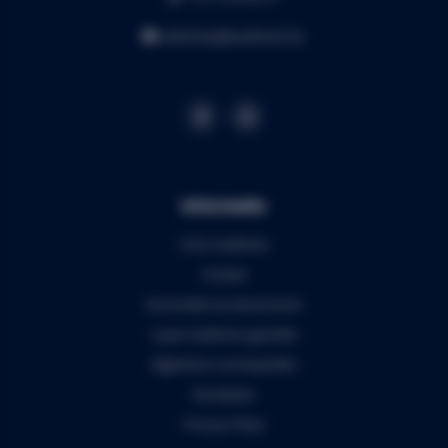
webshop@audiomix.be
Informatie
Over Audiomix
Contact
Verzenden & retourneren
5 jaar Audiomix garantie
Algemene voorwaarden
Disclaimer
Privacy Policy