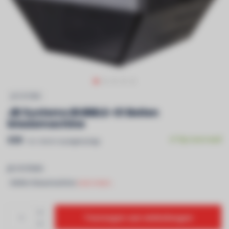
JB SYSTEMS
JB Systems BUBBLE-01 Bellen
blaasmachine
€59
Op voorraad
Incl. btw & recyclagebijdrage
JB SYSTEMS
- Bellen blaasmachine
Lees meer..
Toevoegen aan winkelwagen