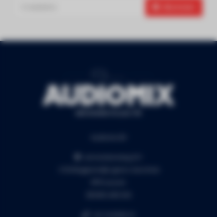
Abonneer
Audiomix BV
Liersesteenweg 321
3130 Begijnendijk (grens Aarschot)
RPR Leuven
BE0453.445.504
+32 16 49 82 41