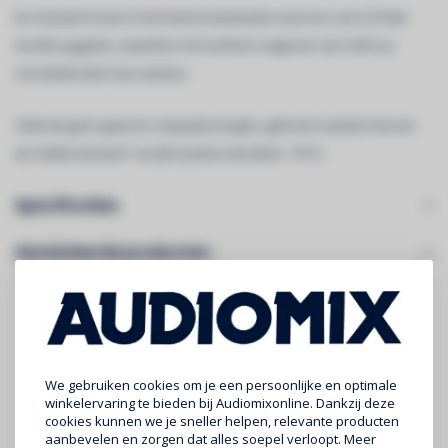
De vloeistof moet in het hiertoe bestemde reservoir van 0,75 liter
worden gegoten, waardoor de machine ongeveer een half uur
ononderbroken kan werken.
Gebruik geen gewone zeepoplossingen, gebruik in plaats hiervan
de 'bellenvloeistof' van JB Systems (bestelnr: 1911).
Specificaties
Gerelateerde producten
We gebruiken cookies om je een persoonlijke en optimale
winkelervaring te bieden bij Audiomixonline. Dankzij deze
cookies kunnen we je sneller helpen, relevante producten
aanbevelen en zorgen dat alles soepel verloopt. Meer