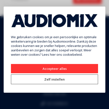
We gebruiken cookies om je een persoonlijke en optimale
winkelervaring te bieden bij Audiomixonline. Dankzij deze
cookies kunnen we je sneller helpen, relevante producten
aanbevelen en zorgen dat alles soepel verloopt. Meer
weten over cookies? Lees
hier
ons cookiebeleid.
Audiomix BV
Accepteer alles
Liersesteenweg 321
Zelf instellen
3130 Begijnendijk (grens Aarschot)
RPR Leuven
BE0453.445.504
+32 16 49 82 41