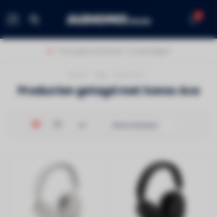
0
MENU
Thuis geleverd binnen 1-2 werkdagen!
Home
/
Tags
/
Sonos Ace
Producten getagd met Sonos Ace