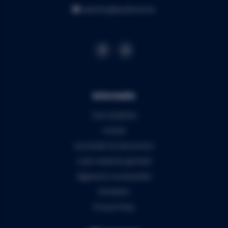
webshop@audiomix.be
Informatie
Over Audiomix
Contact
Verzenden & retourneren
5 jaar Audiomix garantie
Algemene voorwaarden
Disclaimer
Privacy Policy