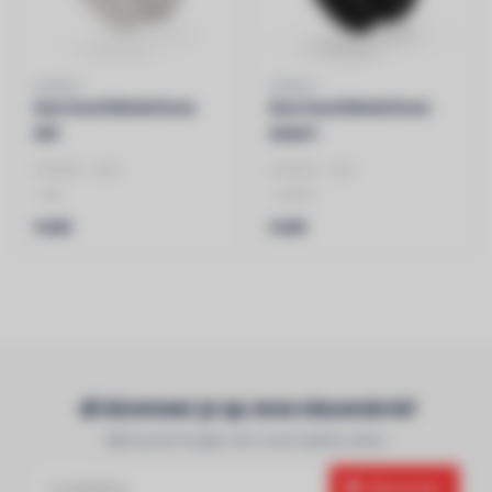
SONOS
SONOS
Ace hoofdtelefoon
Ace hoofdtelefoon
wit
zwart
SONOS - ACE
SONOS - ACE
- wit
- zwart
- dolby atmos
- dolby atmos
€449
€449
- 30u batterijduur
- 30u batterijduur
- Draaibare oorschelpe..
Abonneer je op onze nieuwsbrief
Blijf op de hoogte over onze laatste acties
Abonneer