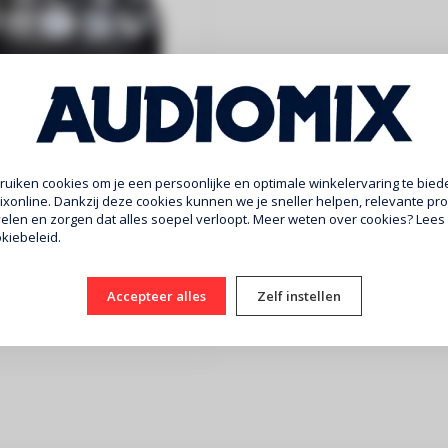
uiken cookies om je een persoonlijke en optimale winkelervaring te biede
xonline. Dankzij deze cookies kunnen we je sneller helpen, relevante pr
S
len en zorgen dat alles soepel verloopt. Meer weten over cookies? Lees
NGER BEAM
kiebeleid.
S
Accepteer alles
Zelf instellen
e en budgetvriendelijke Moving
h power LED..