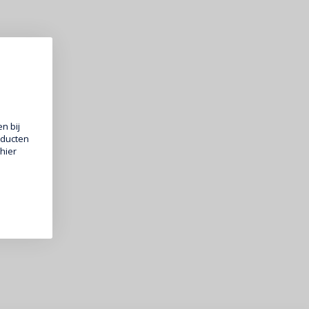
n bij
oducten
hier