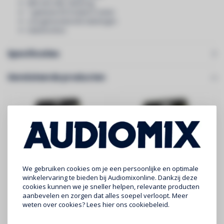
80A mini ANL Zekering
1 getwiste RCA-kabel 5 meter
voorgemonteerde kabelogen
kabelvorken
Specificaties
Gerelateerde producten
We gebruiken cookies om je een persoonlijke en optimale
winkelervaring te bieden bij Audiomixonline. Dankzij deze
cookies kunnen we je sneller helpen, relevante producten
BOXMORE
BOXMORE
aanbevelen en zorgen dat alles soepel verloopt. Meer
WK E35
WK E10
weten over cookies? Lees
hier
ons cookiebeleid.