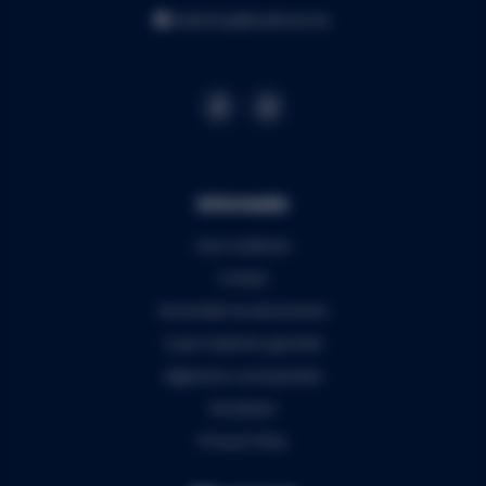
webshop@audiomix.be
Informatie
Over Audiomix
Contact
Verzenden & retourneren
5 jaar Audiomix garantie
Algemene voorwaarden
Disclaimer
Privacy Policy