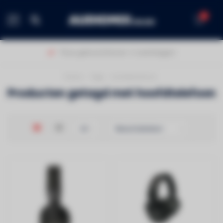
0
MENU
Thuis geleverd binnen 1-2 werkdagen!
Home
/
Tags
/
hoofdtelefoon
Producten getagd met hoofdtelefoon