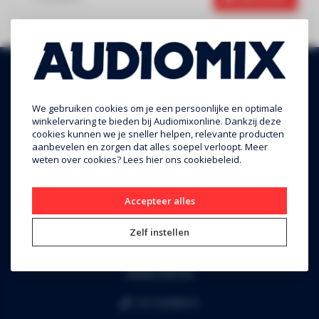
We gebruiken cookies om je een persoonlijke en optimale
winkelervaring te bieden bij Audiomixonline. Dankzij deze
cookies kunnen we je sneller helpen, relevante producten
aanbevelen en zorgen dat alles soepel verloopt. Meer
weten over cookies? Lees
hier
ons cookiebeleid.
Audiomix BV
Accepteer alles
Liersesteenweg 321
Zelf instellen
3130 Begijnendijk (grens Aarschot)
RPR Leuven
BE0453.445.504
+32 16 49 82 41