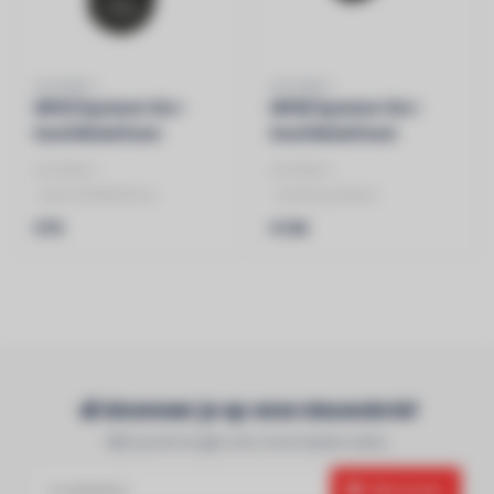
SYSTEM 1
SYSTEM 1
HP03 System 1 DJ-
HP06 System 1 DJ-
hoofdtelefoon
hoofdtelefoon
SYSTEM 1
SYSTEM 1
- DJ hoofdtelefoon
- Kolomsysteem
- Kolomsysteem
- Beste van de DJ afdeling
€79
€149
- Beste van de DJ afdeling
- zelf ontworpen
- zelf on..
- zuivere ..
Abonneer je op onze nieuwsbrief
Blijf op de hoogte over onze laatste acties
Abonneer