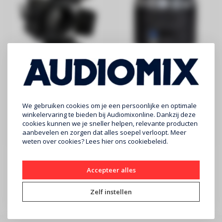
BRITEQ
BRITEQ
BT-THEATRE 20WW
BTX-SKYRAN
(BLACK)
€199
€1.959
We gebruiken cookies om je een persoonlijke en optimale
winkelervaring te bieden bij Audiomixonline. Dankzij deze
Stijlvolle compacte 20watt
BRITEQ - Indrukwekkend
cookies kunnen we je sneller helpen, relevante producten
warm witte (3000K) LED
hexagonaal multi-effect
aanbevelen en zorgen dat alles soepel verloopt. Meer
weten over cookies? Lees
hier
ons cookiebeleid.
theaterspo..
armatuur - Co..
Accepteer alles
Zelf instellen