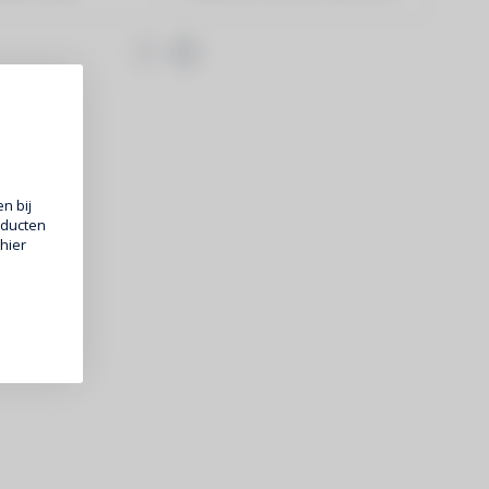
n bij
oducten
hier