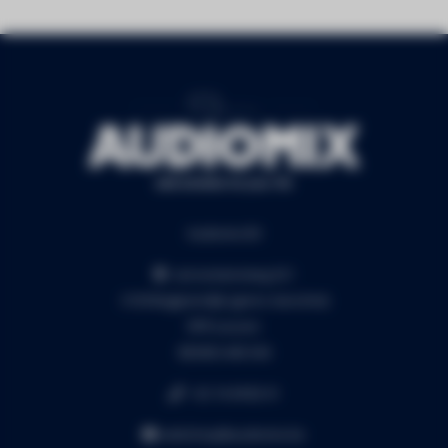
Audiomix BV
Liersesteenweg 321
3130 Begijnendijk (grens Aarschot)
RPR Leuven
BE0453.445.504
+32 16 49 82 41
webshop@audiomix.be