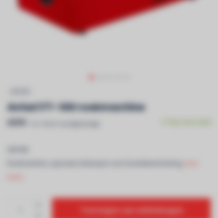
ANTARI
Antari FT-100 rookmachine
€979
Op voorraad
Incl. btw & recyclagebijdrage
ANTARI
Rookmachine, speciaal ontworpen voor brandweertraining.
Lees
meer..
Toevoegen aan winkelwagen