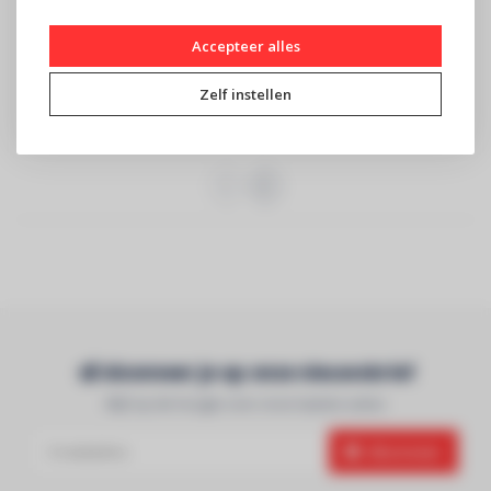
BT-FOG1500
BT-FOG2000
Accepteer alles
€390
€490
Zelf instellen
BRITEQ - Professionele
BRITEQ - Professionele
1500W rookmachine -
2000W rookmachine -
Extreem kracht..
Extreem krachtig..
Abonneer je op onze nieuwsbrief
Blijf op de hoogte over onze laatste acties
Abonneer