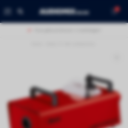
0
MENU
Thuis geleverd binnen 1-2 werkdagen!
Home
/
Antari FT-100 rookmachine