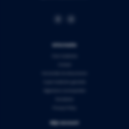
Informatie
Over Audiomix
Contact
Verzenden & retourneren
5 jaar Audiomix garantie
Algemene voorwaarden
Disclaimer
Privacy Policy
Mijn account