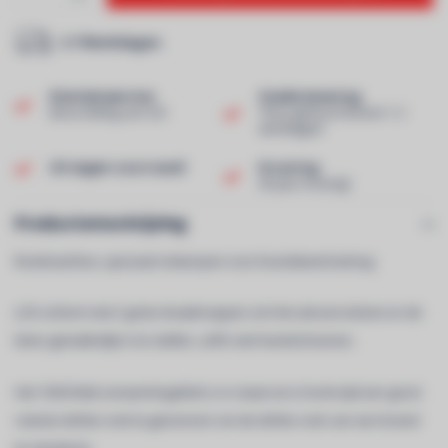
2-7 Werkdagen
Klantenservice
Snelle levering
Beoordeling van 9,0!
Thuis geleverd binnen 1-2
werkdagen!
Uit eigen voorraad!
Ervaring
40 jaar ervaring!
Productomschrijving
Rookmachine, speciaal ontworpen voor brandweertraining
LCD-scherm met 2 grote draaiknoppen om het uitvoervolume en de
timer gemakkelijk in te stellen, zelfs met handschoenen.
Het 1500 Watt verwarmingsblok is in staat om in korte tijd een groot
volume dichte rook te genereren om de dichte rook van een brand
te simuleren.