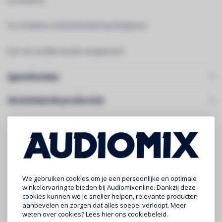
W-2 draadloze afstandsbediening inbegrepen
Kan ook via DMX worden aangestuurd
Specificaties
Gerelateerde producten
We gebruiken cookies om je een persoonlijke en optimale
winkelervaring te bieden bij Audiomixonline. Dankzij deze
cookies kunnen we je sneller helpen, relevante producten
aanbevelen en zorgen dat alles soepel verloopt. Meer
weten over cookies? Lees
hier
ons cookiebeleid.
BRITEQ
BRITEQ