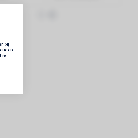
n bij
oducten
hier