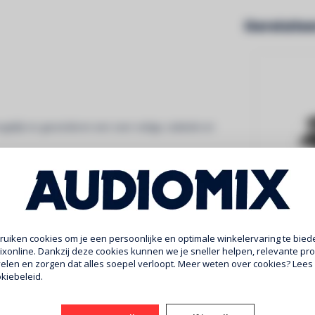
Gerelate
lijk en garanderen een zeer veilige, stabiele en
CONTESTA
AG29-04
uiken cookies om je een persoonlijke en optimale winkelervaring te biede
xonline. Dankzij deze cookies kunnen we je sneller helpen, relevante pr
len en zorgen dat alles soepel verloopt. Meer weten over cookies? Lees
€359
kiebeleid.
TRUSS TRIO 
richtingen -