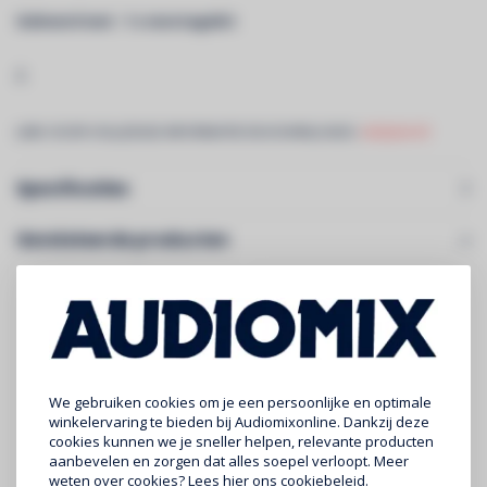
Geleverd met : 1 x montagekit
Â
LINK VOOR VOLLEDIGE INFORMATIE EN DOWNLOADS:
AGQUA-01
Specificaties
Gerelateerde producten
We gebruiken cookies om je een persoonlijke en optimale
winkelervaring te bieden bij Audiomixonline. Dankzij deze
cookies kunnen we je sneller helpen, relevante producten
aanbevelen en zorgen dat alles soepel verloopt. Meer
weten over cookies? Lees
hier
ons cookiebeleid.