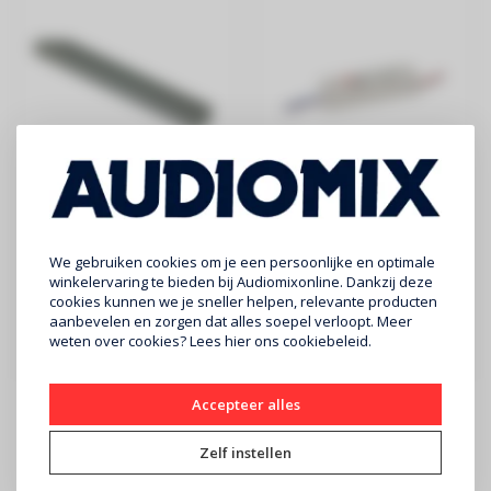
CONTEST
CONTEST
TAPEprofil-B
LPV-35-24
We gebruiken cookies om je een persoonlijke en optimale
winkelervaring te bieden bij Audiomixonline. Dankzij deze
€38,70
€35
cookies kunnen we je sneller helpen, relevante producten
aanbevelen en zorgen dat alles soepel verloopt. Meer
Aluminium profiel 15x17 mm
MEAN WELL Power supply
weten over cookies? Lees
hier
ons cookiebeleid.
- 2m
24V DC 35W max. - IP67 â€“
1 output
Accepteer alles
Zelf instellen