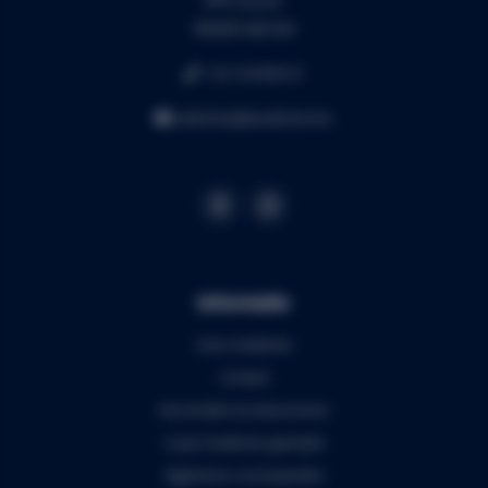
BE0453.445.504
+32 16 49 82 41
webshop@audiomix.be
Informatie
Over Audiomix
Contact
Verzenden & retourneren
5 jaar Audiomix garantie
Algemene voorwaarden