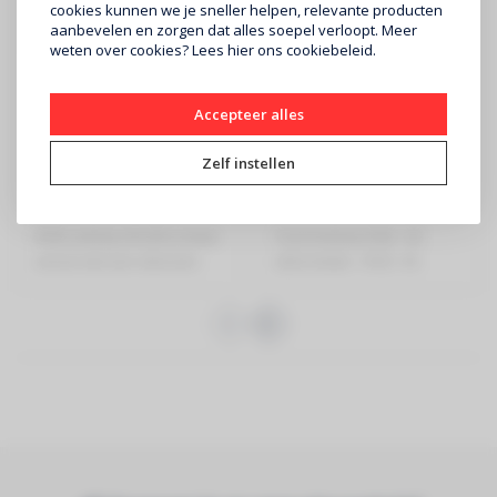
cookies kunnen we je sneller helpen, relevante producten
aanbevelen en zorgen dat alles soepel verloopt. Meer
weten over cookies? Lees
hier
ons cookiebeleid.
Accepteer alles
CONTEST
CONTEST
COLORTAPE6065
SMARTTAPE6020-5
Zelf instellen
€89
€119
RGB Ledstrip 60 LEDs/meter
Pixel-ledstrip RGB - 60
versie met een siliconen
LEDs/meter - IP20 - 5V
veilighe..