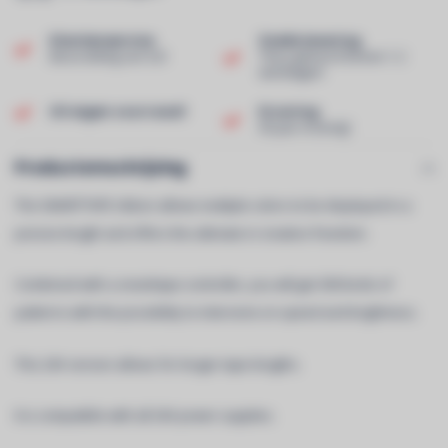
Klantenservice
Snelle levering
Beoordeling van 9,0!
Thuis geleverd binnen 1-2
werkdagen!
Uit eigen voorraad!
Ervaring
40 jaar ervaring!
Productomschrijving
The SMARTTAPE ribbon allows multiple colors to be displayed in a
precise length and offers the ultimate in creative freedom.
Combined with a smarttape controller, you will get 300 kinds of
patterns with the possibility to intervene on speed and brightness.
This 24V version allows for longer tape lengths.
It is compatible with all 24V power supplies.