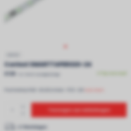
CONTEST
Contest SMARTTAPE6020-24
€139
Op voorraad
Incl. btw & recyclagebijdrage
Pixel-ledstrip RGB - 60 LEDs/meter - IP20 - 24V
Lees meer..
Toevoegen aan winkelwagen
2-7 Werkdagen