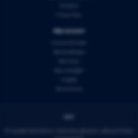
Disclaimer
Privacy Policy
Mijn account
Account informatie
Mijn bestellingen
Mijn tickets
Mijn verlanglijst
Vergelijk
Alle producten
© Copyright 2026 Audiomix - Powered by
Lightspeed
-
Lightspeed design