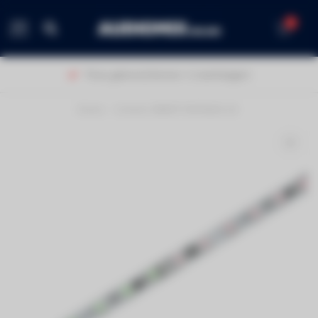
0
MENU
Thuis geleverd binnen 1-2 werkdagen!
Home
/
Contest SMARTTAPE6020-24