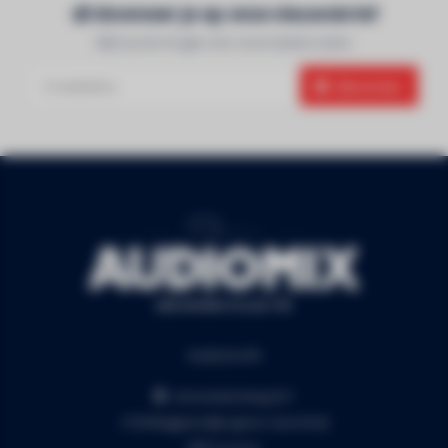
Abonneer je op onze nieuwsbrief
Blijf op de hoogte over onze laatste acties
Abonneer
Audiomix BV
Liersesteenweg 321
3130 Begijnendijk (grens Aarschot)
RPR Leuven