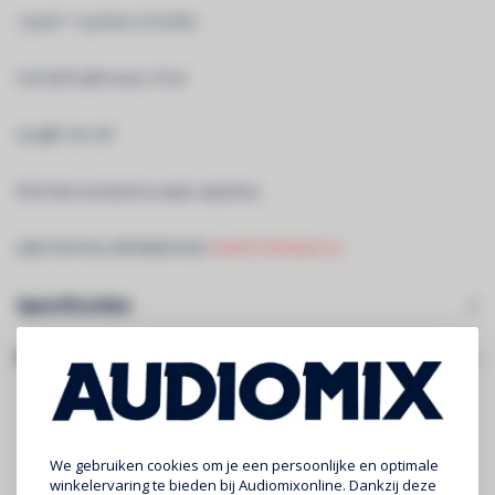
1 pixel = 1 portion of 6 LEDs
Can beÂ split every 10 cm
Length: 5m roll
IP20: Not resistant to water splashes
LINK FOR FULL INFORMATION:
SMARTTAPE6020-24
Specificaties
Gerelateerde producten
We gebruiken cookies om je een persoonlijke en optimale
winkelervaring te bieden bij Audiomixonline. Dankzij deze