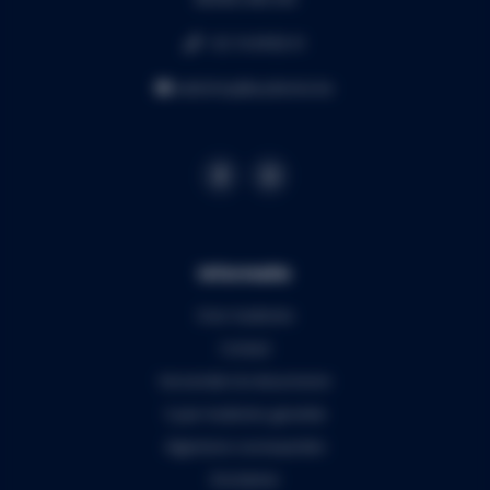
+32 16 49 82 41
webshop@audiomix.be
Informatie
Over Audiomix
Contact
Verzenden & retourneren
5 jaar Audiomix garantie
Algemene voorwaarden
Disclaimer