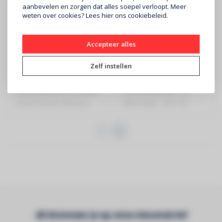
aanbevelen en zorgen dat alles soepel verloopt. Meer
weten over cookies? Lees
hier
ons cookiebeleid.
CONTEST
CONTEST
Accepteer alles
COLORTAPE6065
SMARTTAPE6020-5
Zelf instellen
€89
€119
RGB Ledstrip 60 LEDs/meter
Pixel-ledstrip RGB - 60
versie met een siliconen
LEDs/meter - IP20 - 5V
veilighe..
Abonneer je op onze nieuwsbrief