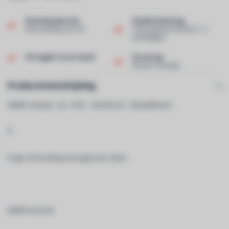
Klantenservice
Snelle levering
Beoordeling van 9,0!
Thuis geleverd binnen 1-2
werkdagen!
Uit eigen voorraad!
Ervaring
40 jaar ervaring!
Productomschrijving
6000K Ledstrip - 5m - IP20 - 144 LEDs/m - 3M plakband
Â
Hoge verhouding vermogen per meter
6000K koud wit