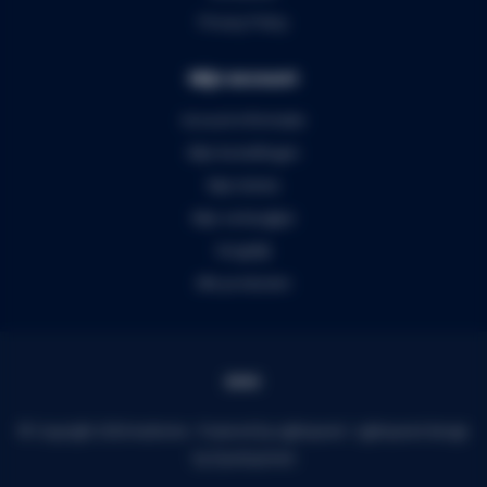
Privacy Policy
Mijn account
Account informatie
Mijn bestellingen
Mijn tickets
Mijn verlanglijst
Vergelijk
Alle producten
© Copyright 2026 Audiomix - Powered by
Lightspeed
-
Lightspeed design
by
Dyvelopment