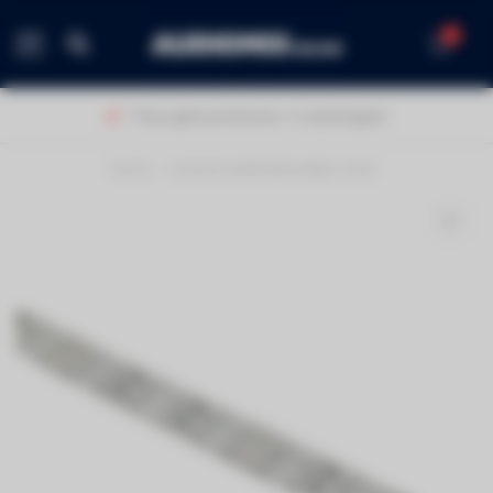
0
MENU
n 1-2 werkdagen!
40 jaar ervar
Home
/
Contest PURETAPE14420-COLD