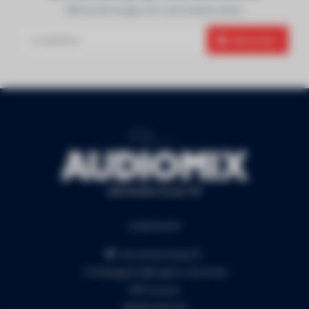
Blijf op de hoogte over onze laatste acties
Abonneer
Audiomix BV
Liersesteenweg 321
3130 Begijnendijk (grens Aarschot)
RPR Leuven
BE0453.445.504