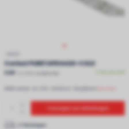
CONTEST
Contest PURETAPE14420-COLD
€269
Op voorraad
Incl. btw & recyclagebijdrage
6000K Ledstrip - 5m - IP20 - 144 LEDs/m - 3M plakband
Lees meer..
Toevoegen aan winkelwagen
2-7 Werkdagen