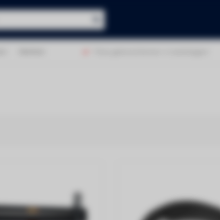
ct
Merken
en 9,0!
Thuis geleverd binnen 1-2 werkdagen!