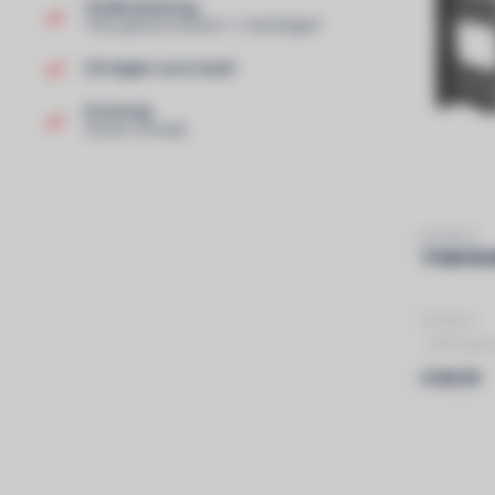
Snelle levering
Thuis geleverd binnen 1-2 werkdagen!
Uit eigen voorraad!
Ervaring
40 jaar ervaring!
VOGEL'S
TVM 54
VOGELS
- Ultraslan
- Soepele
€249,99
- Perfect re