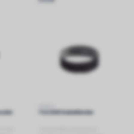
VOGEL'S
ouder
TVA 6201 Kabelbinder
 TV- Kan
- Houd je kabels uit de knoop en