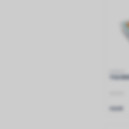
VOGEL'S
TVA 620
#NAAM?
€24,99