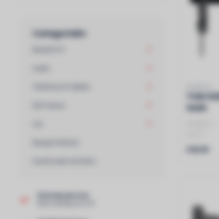
Categorieën
Beeld & TV
Audio
Telefonie & Tablets
VOGEL'S
TVM 340
DJ Produce
OLED
Car
VOGEL'S
32-77"
Bang & Olufsen
max 50kg
€49,99
VESA 400x
Huishouden & Koken
Klantenservice
Beoordeling van 9,0!