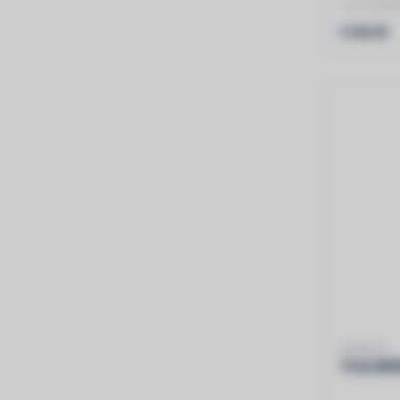
- De draaih
kantelhoek i
€169,99
VOGEL'S
TVA 600