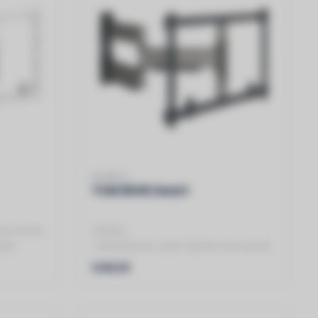
VOGEL'S
TVM 5645 Zwart
4 cm van de
VOGELS
QLED
- Ultraslank en -sterk- Slechts 4 cm van de
muur, ideaal voor grote OLED..
€299,99