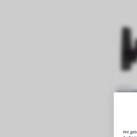
VOGEL'S
Wall 32
VOGELS
- 120 grad
kantelbaar
€199,99
We gebr