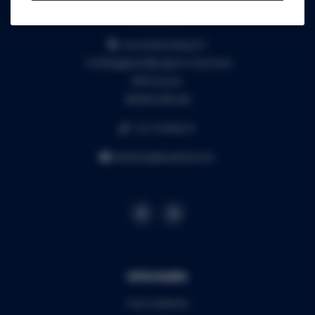
Audiomix BV
Liersesteenweg 321
3130 Begijnendijk (grens Aarschot)
RPR Leuven
BE0453.445.504
+32 16 49 82 41
webshop@audiomix.be
Informatie
Over Audiomix