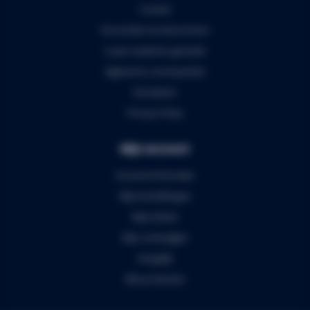
Contact
Verzenden & retourneren
5 jaar Audiomix garantie
Algemene voorwaarden
Disclaimer
Privacy Policy
Mijn account
Account informatie
Mijn bestellingen
Mijn tickets
Mijn verlanglijst
Vergelijk
Alle producten