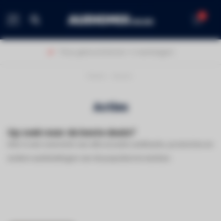
0
MENU
Thuis geleverd binnen 1-2 werkdagen!
Home
/
Acties
Acties
Op zoek naar de beste deals?
Hier is een overzicht van alle actuele cashbacks, promoties en
andere aanbiedingen van de populairste merken
.