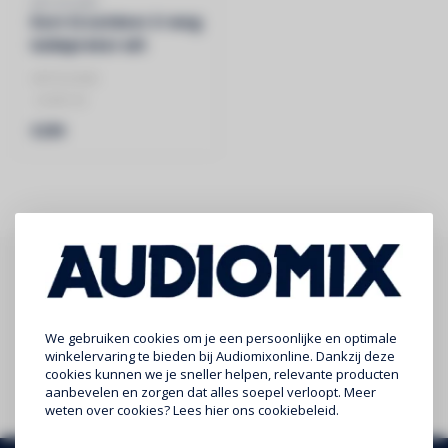
ARTSOUND
Kurv Q outdoor 2-weg
luidspreker wit
ARTSOUND
- KURV W
- OUTDOOR LUIDSPREKER,
€299
- 2-WEG
- WIT
Abonneer je op onze nieuwsbrief
Blijf op de hoogte over onze laatste acties
We gebruiken cookies om je een persoonlijke en optimale
winkelervaring te bieden bij Audiomixonline. Dankzij deze
Abonneer
cookies kunnen we je sneller helpen, relevante producten
aanbevelen en zorgen dat alles soepel verloopt. Meer
weten over cookies? Lees
hier
ons cookiebeleid.