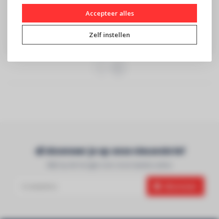
Accepteer alles
€399
€859
AZTEK versterker met
SYNQ - LCD - Zwart
Zelf instellen
aparte sub out 2x 300 watt
+ 1x 500 wa..
Abonneer je op onze nieuwsbrief
Blijf op de hoogte over onze laatste acties
Abonneer