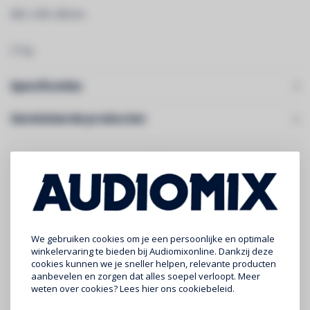
482 x 390 x 88 mm.
31 kg.
Specificaties
Gerelateerde producten
We gebruiken cookies om je een persoonlijke en optimale
winkelervaring te bieden bij Audiomixonline. Dankzij deze
cookies kunnen we je sneller helpen, relevante producten
aanbevelen en zorgen dat alles soepel verloopt. Meer
AZTEK
SYNQ
weten over cookies? Lees
hier
ons cookiebeleid.
ch3 eindversterker
SE-3000 2x 1500Wrms
CLASS-TD versterker