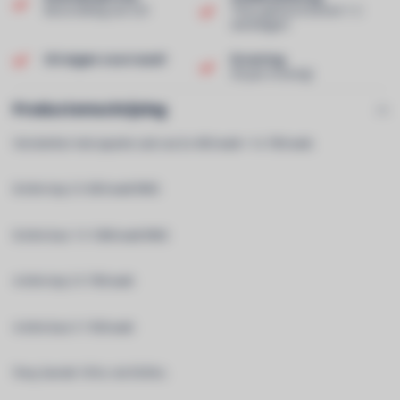
Beoordeling van 9,0!
Thuis geleverd binnen 1-2
werkdagen!
Uit eigen voorraad!
Ervaring
40 jaar ervaring!
Productomschrijving
Versterker met aparte sub out 2x 450 watt + 1x 700 watt.
8 ohm top 2 X 650 watt RMS
8 ohm bas 1 X 1000 watt RMS
4 ohm top 2 X 700 watt
4 ohm bas X 1100 watt
freq. bereik 10 hz. tot 50 khz.