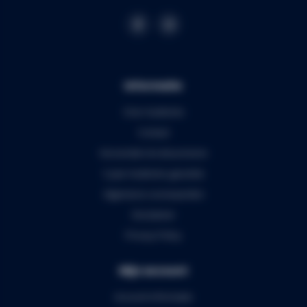
Informatie
Over Audiomix
Contact
Verzenden & retourneren
5 jaar Audiomix garantie
Algemene voorwaarden
Disclaimer
Privacy Policy
Mijn account
Account informatie