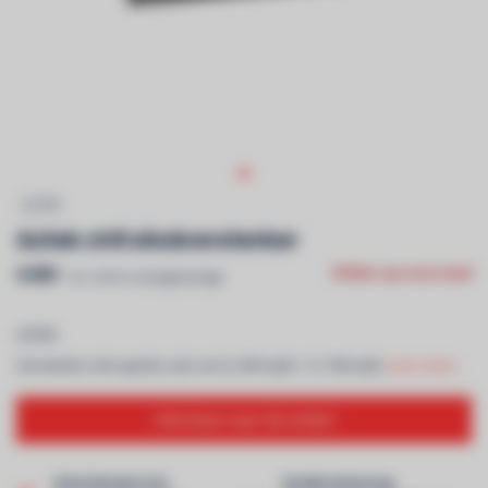
AZTEK
Aztek ch5 eindversterker
€499
Niet op voorraad
Incl. btw & recyclagebijdrage
AZTEK
Versterker met aparte sub out 2x 450 watt + 1x 700 watt.
Lees meer..
Informeer naar dit artikel
Klantenservice
Snelle levering