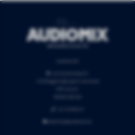
Audiomix BV
Liersesteenweg 321
3130 Begijnendijk (grens Aarschot)
RPR Leuven
BE0453.445.504
+32 16 49 82 41
webshop@audiomix.be