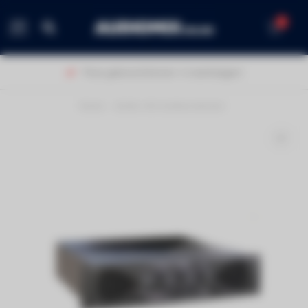
0
MENU
Thuis geleverd binnen 1-2 werkdagen!
Home
/
Aztek ch5 eindversterker