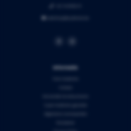
+32 16 49 82 41
webshop@audiomix.be
Informatie
Over Audiomix
Contact
Verzenden & retourneren
5 jaar Audiomix garantie
Algemene voorwaarden
Disclaimer