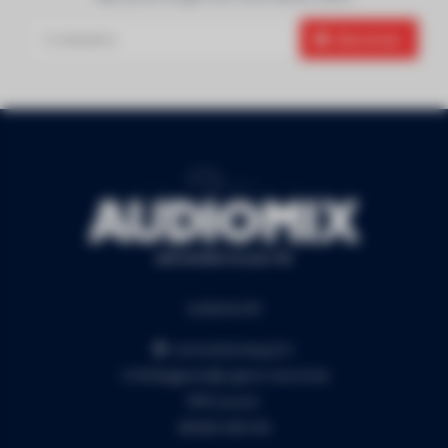
Abonneer
Audiomix BV
Liersesteenweg 321
3130 Begijnendijk (grens Aarschot)
RPR Leuven
BE0453.445.504