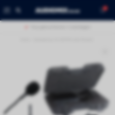
0
MENU
Thuis geleverd binnen 1-2 werkdagen!
Home
/
Audiophony CK-UHF410-Lava-F8 pack