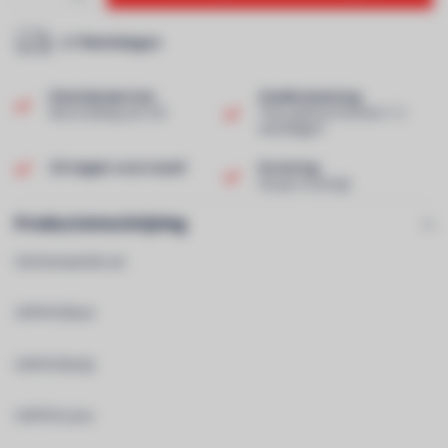
2-7 Werkdagen
Klantenservice
Snelle levering
Beoordeling van 9,0!
Thuis geleverd binnen 1-2
werkdagen!
Uit eigen voorraad!
Ervaring
40 jaar ervaring!
Productomschrijving
Set bestaande uit:
UHF410-Base
UHF410-Body
UHF410-Lava