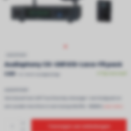
AUDIOPHONY
Audiophony CK-UHF410-Lava-F8 pack
€409
Op voorraad
Incl. btw & recyclagebijdrage
AUDIOPHONY
Set inclusief een UHF True Diversity ontvanger + een bodypack en
een Lavalier-microfoon in een transportkoffer - 800MHz
Lees meer..
Toevoegen aan winkelwagen