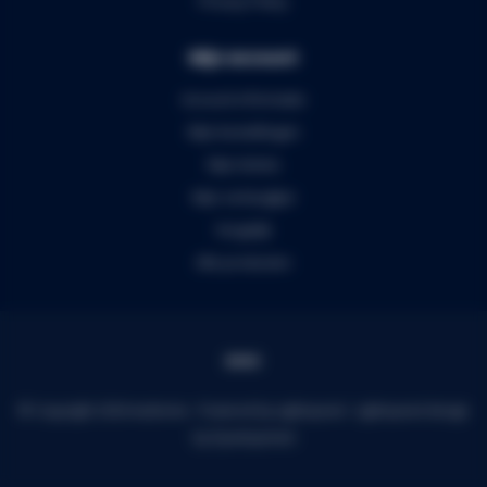
Privacy Policy
Mijn account
Account informatie
Mijn bestellingen
Mijn tickets
Mijn verlanglijst
Vergelijk
Alle producten
© Copyright 2026 Audiomix - Powered by
Lightspeed
-
Lightspeed design
by
Dyvelopment