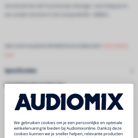
Set inclusief een UHF True Diversity ontvanger + een bodypack en
een Lavalier-microfoon in een transportkoffer - 800MHz.
LINK VOOR VOLLEDIGE INFORMATIE EN DOWNLOADS:
PACK-UHF410-
Lava
Specificaties
Gerelateerde producten
We gebruiken cookies om je een persoonlijke en optimale
winkelervaring te bieden bij Audiomixonline. Dankzij deze
cookies kunnen we je sneller helpen, relevante producten