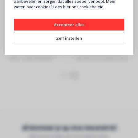
aanbevelen en zorgen dat alles soepel verloopt. Meer
weten over cookies? Lees
hier
ons cookiebeleid.
SENNHEISER
XSW 2-835-E Wireless
SM58 LCE Dynamische
Accepteer alles
Microphone Systems
Zangmicrofoon
Zelf instellen
€449
€139
Sennheiser - 507147-XSW 2-
SHURE - Legendarische
835-E - Hoge flexibiliteit -
dynamische zangmicrofoon
Intuï..
- zonder aan..
Abonneer je op onze nieuwsbrief
Blijf op de hoogte over onze laatste acties