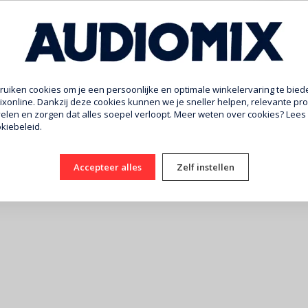
uiken cookies om je een persoonlijke en optimale winkelervaring te biede
xonline. Dankzij deze cookies kunnen we je sneller helpen, relevante pr
len en zorgen dat alles soepel verloopt. Meer weten over cookies? Lees
kiebeleid.
Accepteer alles
Zelf instellen