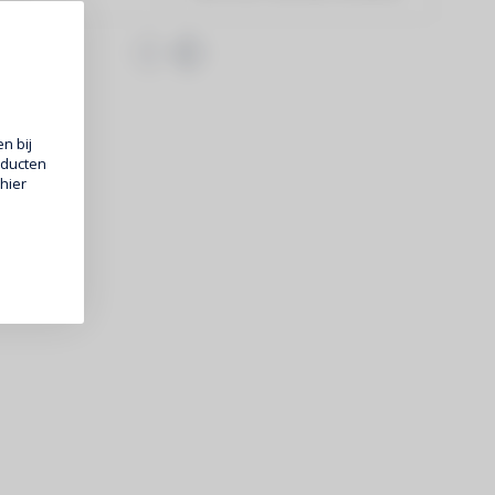
n bij
oducten
hier