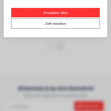
ANTARI
JB SYSTEMS
HZL-5 mistvloeistof
SNOW LIQUID 5L
Accepteer alles
€109
€22,90
Zelf instellen
ANTARI Speciaal
JB SYSTEMS -
samengestelde
Sneeuwvloeistof
mistvloeistof
Abonneer je op onze nieuwsbrief
Blijf op de hoogte over onze laatste acties
Abonneer