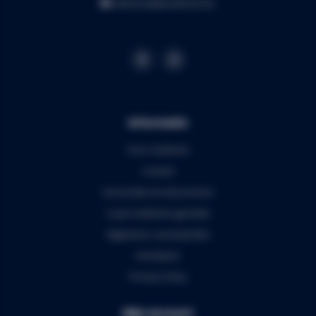
webshop@audiomix.be
Informatie
Over Audiomix
Contact
Verzenden & retourneren
5 jaar Audiomix garantie
Algemene voorwaarden
Disclaimer
Privacy Policy
Mijn account