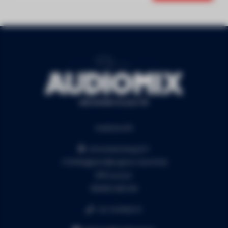
Audiomix BV
Liersesteenweg 321
3130 Begijnendijk (grens Aarschot)
RPR Leuven
BE0453.445.504
+32 16 49 82 41