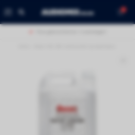
0
MENU
Thuis geleverd binnen 1-2 werkdagen!
Home
/
Antari HZL-5W rookvloeistof op waterbasis