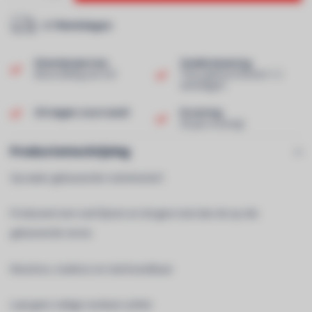
2-7 Werkdagen
Klantenservice
Snelle levering
Beoordeling van 9,0!
Thuis geleverd binnen 1-2
werkdagen!
Uit eigen voorraad!
Ervaring
40 jaar ervaring!
Productomschrijving
Op water gebaseerde rookvloeistof.
Produceert een veel fijnere en drogere mist dan de op olie
gebaseerde versie.
Kleurloos, reukloos en niet-brandbaar
Laat geen vettige residuen achter