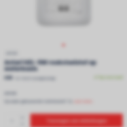
ANTARI
Antari HZL-5W rookvloeistof op
waterbasis
€99
Op voorraad
Incl. btw & recyclagebijdrage
ANTARI
Op water gebaseerde rookvloeistof : 5L.
Lees meer..
Toevoegen aan winkelwagen