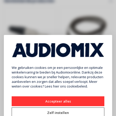
Gerelateerde producten
HILEC
HILEC
MONOJACK
CL-71/6 Mannelijke
We gebruiken cookies om je een persoonlijke en optimale
Mannelijke Mono
stereo 3,5mm mini
winkelervaring te bieden bij Audiomixonline. Dankzij deze
cookies kunnen we je sneller helpen, relevante producten
Jack connector
Jack / mannelijke
€3,50
€7,60
aanbevelen en zorgen dat alles soepel verloopt. Meer
6,3mm voor kabel
stereo 6,35 Jack
weten over cookies? Lees
hier
ons cookiebeleid.
HILEC - Mannelijke Mono
HILEC - Mannelijke stereo
kabel 6m
Jack connector 6,3mm voor
3,5mm mini Jack /
kabel (2 ..
mannelijke ster..
Accepteer alles
Zelf instellen