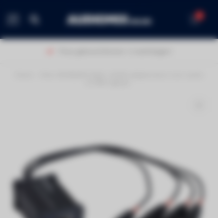
0
MENU
Thuis geleverd binnen 1-2 werkdagen!
Home
/
Hilec BOXRJ4XF3 RJ45 / XLR3F adapterdoos voor audio
of DMX signaal