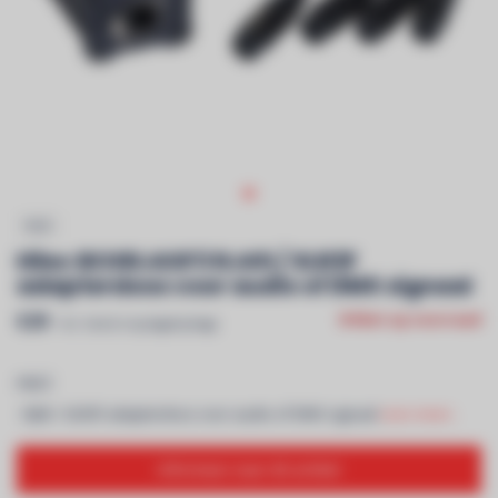
HILEC
Hilec BOXRJ4XF3 RJ45 / XLR3F
adapterdoos voor audio of DMX signaal
€29
Niet op voorraad
Incl. btw & recyclagebijdrage
HILEC
- RJ45 / XLR3F adapterdoos voor audio of DMX signaal
Lees meer..
Informeer naar dit artikel