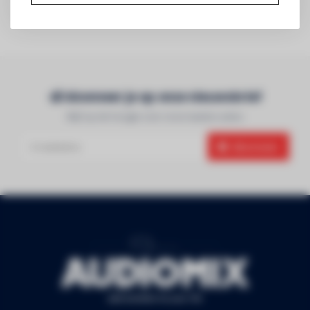
Abonneer je op onze nieuwsbrief
Blijf op de hoogte over onze laatste acties
Abonneer