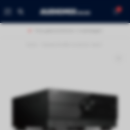
0
MENU
Thuis geleverd binnen 1-2 werkdagen!
Home
/
Yamaha RX-A8A versterker Zwart