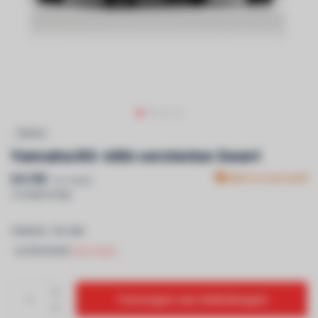
YAMAHA
Yamaha RX-A8A versterker Zwart
€4.199
Niet in voorraad
Incl. btw &
recyclagebijdrage
YAMAHA - RX-A8A
- AV RECEIVER
Lees meer..
Toevoegen aan winkelwagen