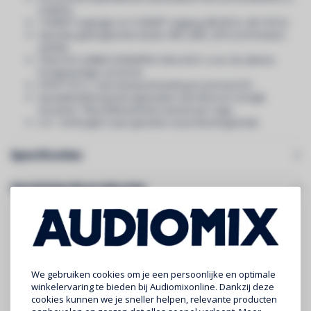
realtime
7 HDMI™-ingangen en 3 HDMI™-uitgang, 8K/60 Hz, 4K/120 Hz
Speciale gamingfunctie (ALLM, VRR, QMS, QFT) via firmware-
update
Twee ESS SABRE ES9026PRO Ultra DAC's voor de ultieme
hoogwaardige conversie
YPAO™-R.S.C. met meerpuntsmeting en precisie-EQ
Spraakbediening met apparaten met Alexa en Google
Assistent. *Beschikbaarheid varieert per regio
2+3 - Verlengde 5 jaar garantie via productregistratie
Specificaties
Gerelateerde producten
We gebruiken cookies om je een persoonlijke en optimale
winkelervaring te bieden bij Audiomixonline. Dankzij deze
cookies kunnen we je sneller helpen, relevante producten