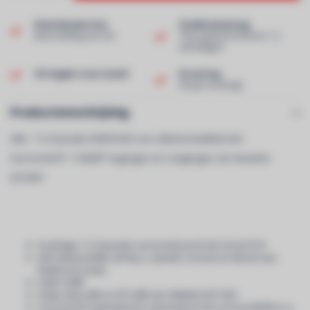
Klantenservice
Snelle levering
Beoordeling van 9,0!
Thuis geleverd binnen 1-2
werkdagen!
Uit eigen voorraad!
Ervaring
40 jaar ervaring!
Productomschrijving
A8A - 11.2-kanaals AVENTAGE voor ultieme kwaliteit met
Surround:AI™, 7 HDMI™-ingangen en 3 uitgangen, de nieuwste
QCS407.
Krachtige 11.2-kanaals surroundsound met Zone2/3/4
Wifi, Bluetooth®, AirPlay 2, Spotify Connect en MusicCast
Multiroom Audio
AURO 3D®
Dolby Atmos® en DTS:X® met CINEMA DSP HD3
Surround:AI optimaliseert automatisch het surroundeffect, in