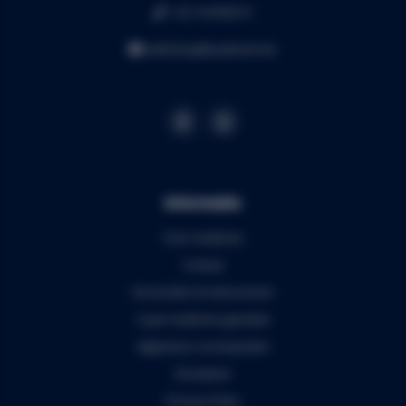
+32 16 49 82 41
webshop@audiomix.be
Informatie
Over Audiomix
Contact
Verzenden & retourneren
5 jaar Audiomix garantie
Algemene voorwaarden
Disclaimer
Privacy Policy