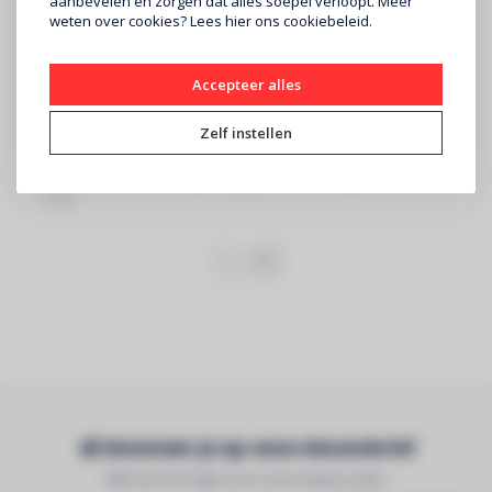
aanbevelen en zorgen dat alles soepel verloopt. Meer
weten over cookies? Lees
hier
ons cookiebeleid.
YAMAHA
DENON
Stereo versterker R-
PMA-600NE
Accepteer alles
S202 DAB+ Zwart
versterker zwart
Zelf instellen
€209
€499
YAMAHA - versterker - zwart
DENON - Zwart
- DAB+
Abonneer je op onze nieuwsbrief
Blijf op de hoogte over onze laatste acties