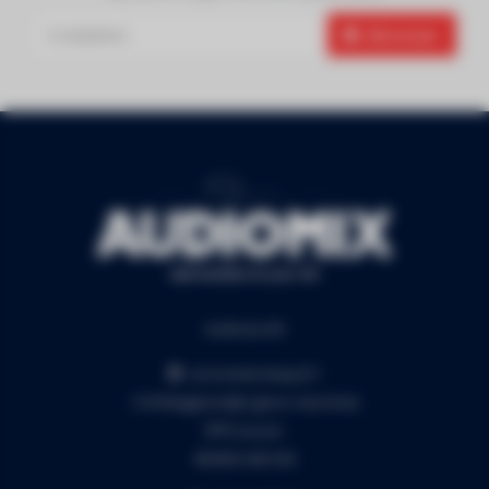
Abonneer
Audiomix BV
Liersesteenweg 321
3130 Begijnendijk (grens Aarschot)
RPR Leuven
BE0453.445.504