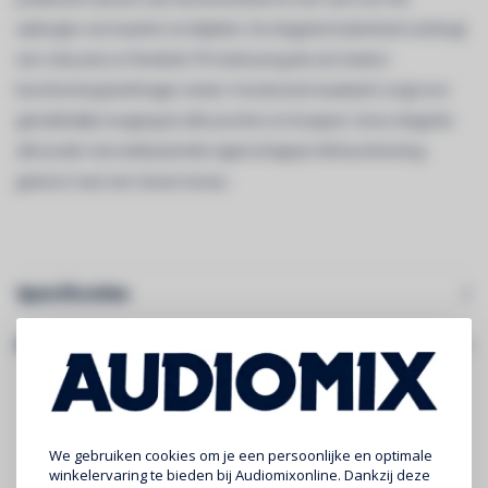
opbergen van kaarten en biljetten. De elegante buitenkant verbergt
een robuuste en flexibele TPU-behuizing die een betere
bescherming biedt tegen stoten. Functioneel maatwerk zorgt voor
gemakkelijke toegang tot alle poorten en knoppen. Deze elegante
allrounder met antibacteriële eigenschappen tilt bescherming
gewoon naar een nieuw niveau.
Specificaties
Gerelateerde producten
We gebruiken cookies om je een persoonlijke en optimale
winkelervaring te bieden bij Audiomixonline. Dankzij deze