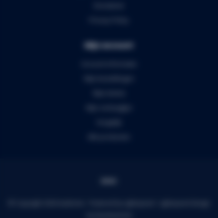
Disclaimer
Privacy Policy
Mijn account
Account informatie
Mijn bestellingen
Mijn tickets
Mijn verlanglijst
Vergelijk
Alle producten
© Copyright 2026 Audiomix - Powered by
Lightspeed
-
Lightspeed design
by
Dyvelopment