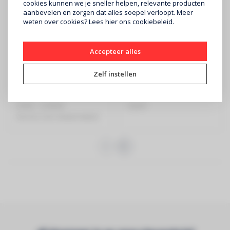
cookies kunnen we je sneller helpen, relevante producten
aanbevelen en zorgen dat alles soepel verloopt. Meer
weten over cookies? Lees
hier
ons cookiebeleid.
Accepteer alles
DORO
XQISIT
8100 -
Extra Sterk
Screenprotector
Gevlochten USB-C
Zelf instellen
(Transparant)
Naar USB-C 2 Meter
€19,99
€25
Wit
DORO - SCREEN
XQISIT
PROTECTOR TRANSPARENT
FOR DORO 8100