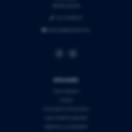
BE0453.445.504
+32 16 49 82 41
webshop@audiomix.be
Informatie
Over Audiomix
Contact
Verzenden & retourneren
5 jaar Audiomix garantie
Algemene voorwaarden