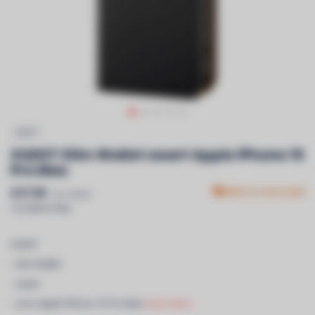
XQISIT
XQISIT Slim Wallet zwart Apple iPhone 15
Pro Max
€27,90
Niet in voorraad
Incl. btw &
recyclagebijdrage
XQISIT
- slim Wallet
- zwart
- voor Apple iPhone 15 Pro Max
Lees meer..