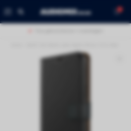
0
MENU
40 jaar ervaring!
Home
/
XQISIT Slim Wallet zwart Apple iPhone 15 Pro Max