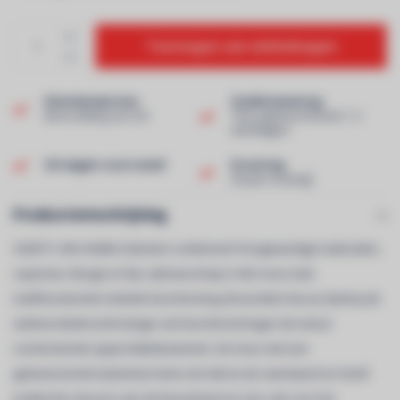
Toevoegen aan winkelwagen
Klantenservice
Snelle levering
Beoordeling van 9,0!
Thuis geleverd binnen 1-2
werkdagen!
Uit eigen voorraad!
Ervaring
40 jaar ervaring!
Productomschrijving
XQISIT's Slim Wallet Selection combineert hoogwaardige materialen,
superieur design en fijn vakmanschap in één mooi stuk
multifunctionele mobiele bescherming. Bovendien ben je dankzij de
antimicrobiële technologie ook beschermd tegen de meest
voorkomende oppervlaktebacteriën. De hoes met een
getextureerde buitenkant doet ook dienst als standaard en heeft
praktische sleuven aan de binnenkant en een vak voor het