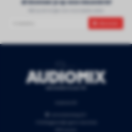
Abonneer je op onze nieuwsbrief
Blijf op de hoogte over onze laatste acties
Abonneer
Audiomix BV
Liersesteenweg 321
3130 Begijnendijk (grens Aarschot)
RPR Leuven