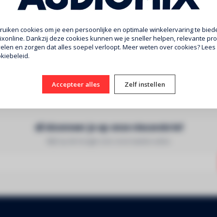
uiken cookies om je een persoonlijke en optimale winkelervaring te biede
xonline. Dankzij deze cookies kunnen we je sneller helpen, relevante pr
len en zorgen dat alles soepel verloopt. Meer weten over cookies? Lees
kiebeleid.
Accepteer alles
Zelf instellen
Abonneer je op onze nieuwsbrief
Blijf op de hoogte over onze laatste acties