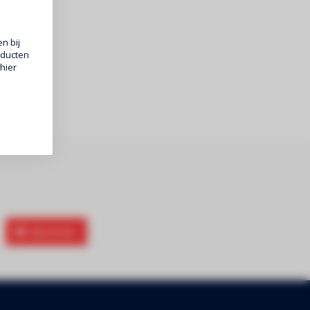
n bij
oducten
hier
Abonneer