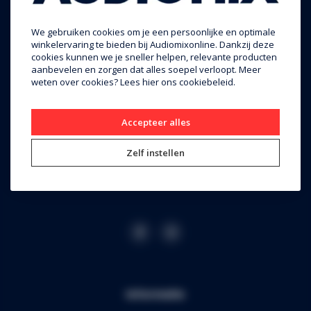
We gebruiken cookies om je een persoonlijke en optimale
Audiomix BV
winkelervaring te bieden bij Audiomixonline. Dankzij deze
cookies kunnen we je sneller helpen, relevante producten
Liersesteenweg 321
aanbevelen en zorgen dat alles soepel verloopt. Meer
weten over cookies? Lees
hier
ons cookiebeleid.
3130 Begijnendijk (grens Aarschot)
RPR Leuven
BE0453.445.504
Accepteer alles
+32 16 49 82 41
Zelf instellen
webshop@audiomix.be
Informatie