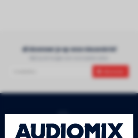
Abonneer je op onze nieuwsbrief
Blijf op de hoogte over onze laatste acties
Abonneer