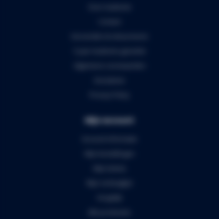
Over Audiomix
Contact
Verzenden & retourneren
5 jaar Audiomix garantie
Algemene voorwaarden
Disclaimer
Privacy Policy
Mijn account
Account informatie
Mijn bestellingen
Mijn tickets
Mijn verlanglijst
Vergelijk
Alle producten