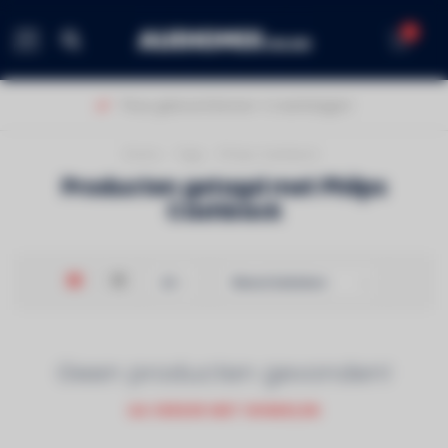
0
MENU
Thuis geleverd binnen 1-2 werkdagen!
Home
/
Tags
/
Philps Cashback
Producten getagd met Philps
Cashback
Geen producten gevonden!
GA VERDER MET WINKELEN