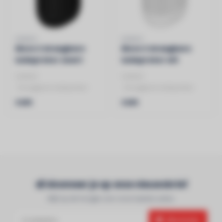
SONOS
SONOS
Move 2 draagbare
Move 2 draagbare
luidspreker zwart
luidspreker wit
SONOS
SONOS
- Draagbare luidspreker
- Draagbare luidspreker
- Bluetooth
- Bluetooth
€499
€499
- Zwart
- Wit
Abonneer je op onze nieuwsbrief
Blijf op de hoogte over onze laatste acties
Abonneer