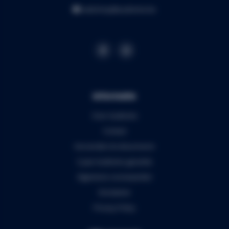
webshop@audiomix.be
Informatie
Over Audiomix
Contact
Verzenden & retourneren
5 jaar Audiomix garantie
Algemene voorwaarden
Disclaimer
Privacy Policy