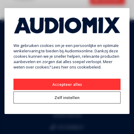
We gebruiken cookies om je een persoonlijke en optimale
winkelervaring te bieden bij Audiomixonline. Dankzij deze
cookies kunnen we je sneller helpen, relevante producten
aanbevelen en zorgen dat alles soepel verloopt. Meer
weten over cookies? Lees
hier
ons cookiebeleid.
Audiomix BV
Accepteer alles
Liersesteenweg 321
Zelf instellen
3130 Begijnendijk (grens Aarschot)
RPR Leuven
BE0453.445.504
+32 16 49 82 41