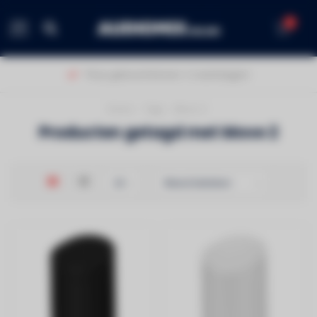
0
MENU
Thuis geleverd binnen 1-2 werkdagen!
Home
/
Tags
/
Move 2
Producten getagd met Move 2