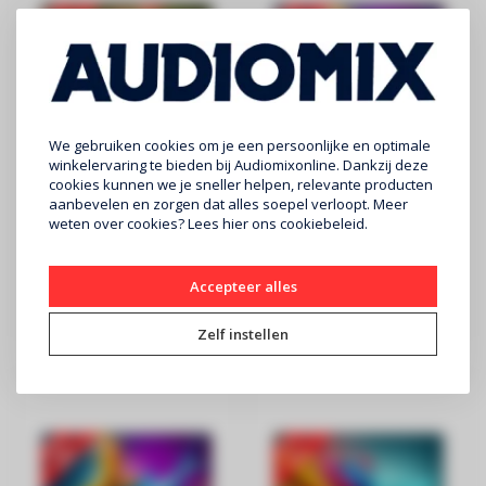
We gebruiken cookies om je een persoonlijke en optimale
winkelervaring te bieden bij Audiomixonline. Dankzij deze
LG ELECTRONICS
LG ELECTRONICS
cookies kunnen we je sneller helpen, relevante producten
OLED77B42LA 77 inch
QNED 4K Smart TV
aanbevelen en zorgen dat alles soepel verloopt. Meer
4K OLED Smart TV
50QNED80T6A
weten over cookies? Lees
hier
ons cookiebeleid.
LG
LG
- OLED
- 50 inch
Accepteer alles
- 2024
- 2024
€2.899
€899
- 100Hz
- 50Hz
Zelf instellen