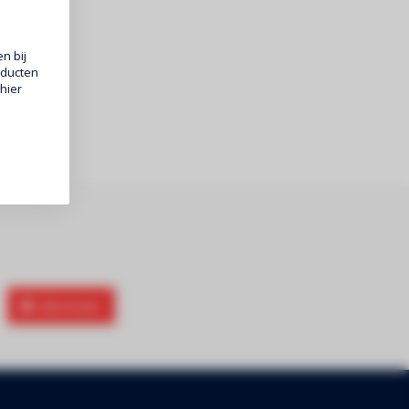
n bij
oducten
hier
Abonneer